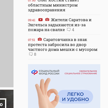
07:50
областным министром
здравоохранения
Жители Саратова и
09:41
Энгельса задыхаются из-за
пожара на свалке
4
Саратовчанка в знак
07:51
протеста забросила во двор
частного дома мешки с мусором
8
о