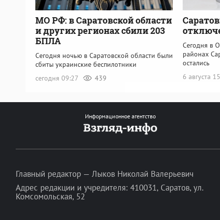
МО РФ: в Саратовской области
Саратов
и других регионах сбили 203
отключ
БПЛА
Сегодня в 
районах Са
Сегодня ночью в Саратовской области были
остались
сбиты украинские беспилотники
6 августа 1
сегодня 09:27
439
Информационное агентство
Главный редактор — Лыков Николай Валерьевич
Адрес редакции и учредителя: 410031, Саратов, ул.
Комсомольская, 52