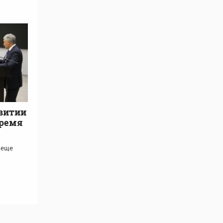
звитии
Время
 еще