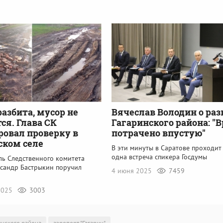
разбита, мусор не
Вячеслав Володин о ра
ся. Глава СК
Гагаринского района: "
овал проверку в
потрачено впустую"
ском селе
В эти минуты в Саратове проходит
одна встреча спикера Госдумы
ль Следственного комитета
ксандр Бастрыкин поручил
4 июня 2025
7459
 2025
3003