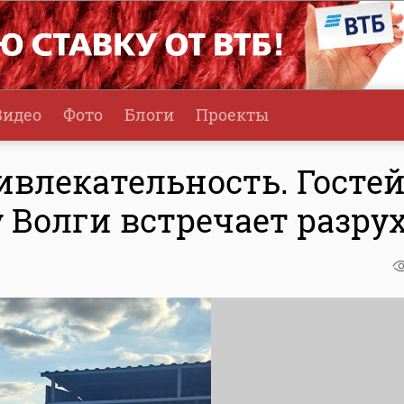
Видео
Фото
Блоги
Проекты
ивлекательность. Госте
у Волги встречает разру