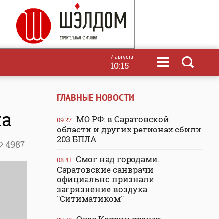
7 августа
10:15
й
ГЛАВНЫЕ НОВОСТИ
ха
МО РФ: в Саратовской
09:27
области и других регионах сбили
203 БПЛА
4987
Смог над городами.
08:41
Саратовские санврачи
официально признали
загрязнение воздуха
"Ситиматиком"
Олег Костин станет