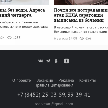
цы без воды. Адреса
Почти все пострадавши
ений четверга
атак БПЛА саратовцы
выписаны из больниц
Октябрьском и Ленинском
ратова жители нескольких улиц
В настоящий момент в саратовских
больницах находится только один
5:24
1255
6 августа 14:08
656
О проекте
Вакансии
Реклама
Контакты
Правила цитирования
+7 (8452) 23-03-59
,
39-39-41
red.vzsar@gmail.com