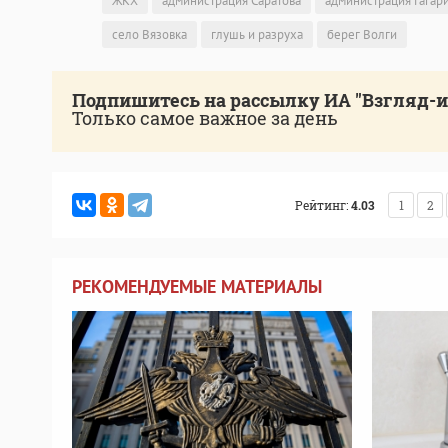
ЖКХ
администрация Саратова
администрация Гагар
село Вязовка
глушь и разруха
берег Волги
Подпишитесь на рассылку ИА "Взгляд-
Только самое важное за день
Рейтинг:
4.03
1
2
РЕКОМЕНДУЕМЫЕ МАТЕРИАЛЫ