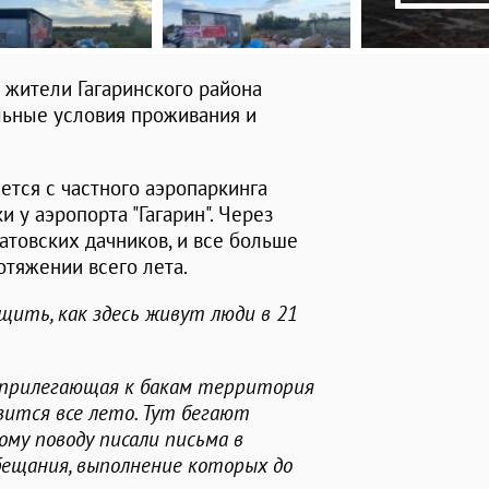
 жители Гагаринского района
льные условия проживания и
ается с частного аэропаркинга
 у аэропорта "Гагарин". Через
товских дачников, и все больше
отяжении всего лета.
щить, как здесь живут люди в 21
, прилегающая к бакам территория
зится все лето. Тут бегают
ому поводу писали письма в
бещания, выполнение которых до