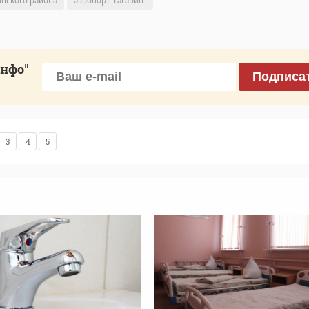
инского района
аэропорт "Гагарин"
инфо"
Подписа
3
4
5