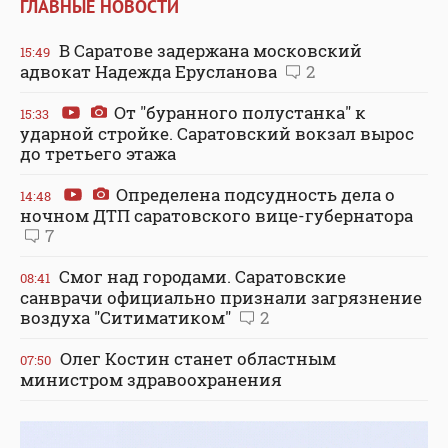
ГЛАВНЫЕ НОВОСТИ
В Саратове задержана московский
15:49
адвокат Надежда Ерусланова
2
От "буранного полустанка" к
15:33
ударной стройке. Саратовский вокзал вырос
до третьего этажа
Определена подсудность дела о
14:48
ночном ДТП саратовского вице-губернатора
7
Смог над городами. Саратовские
08:41
санврачи официально признали загрязнение
воздуха "Ситиматиком"
2
Олег Костин станет областным
07:50
министром здравоохранения