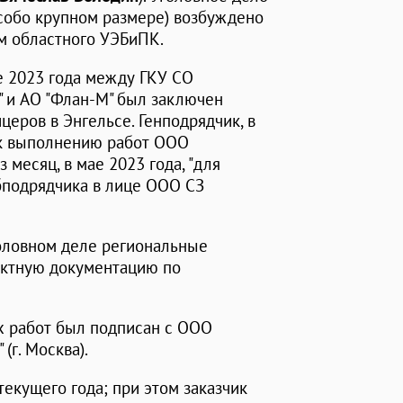
 особо крупном размере) возбуждено
м областного УЭБиПК.
е 2023 года между ГКУ СО
" и АО "Флан-М" был заключен
церов в Энгельсе. Генподрядчик, в
 к выполнению работ ООО
 месяц, в мае 2023 года, "для
убподрядчика в лице ООО СЗ
оловном деле региональные
ектную документацию по
х работ был подписан с ООО
(г. Москва).
текущего года; при этом заказчик