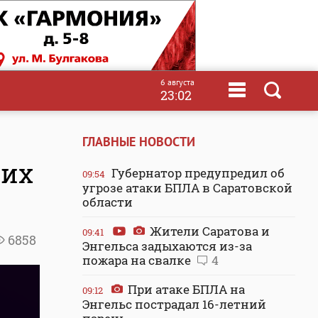
6 августа
23:02
ГЛАВНЫЕ НОВОСТИ
гих
Губернатор предупредил об
09:54
угрозе атаки БПЛА в Саратовской
области
Жители Саратова и
09:41
6858
Энгельса задыхаются из-за
пожара на свалке
4
При атаке БПЛА на
09:12
Энгельс пострадал 16-летний