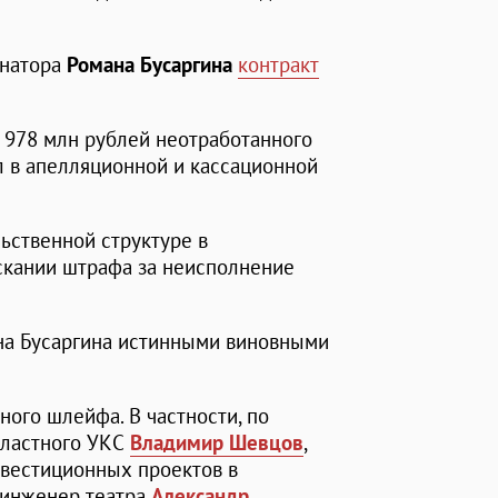
рнатора
Романа Бусаргина
контракт
 978 млн рублей неотработанного
ял в апелляционной и кассационной
льственной структуре в
ыскании штрафа за неисполнение
на Бусаргина истинными виновными
ного шлейфа. В частности, по
бластного УКС
Владимир Шевцов
,
нвестиционных проектов в
 инженер театра
Александр