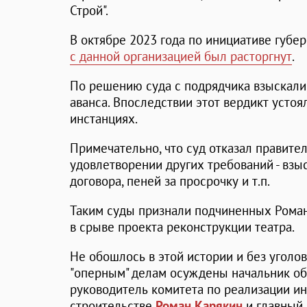
Строй".
В октябре 2023 года по инициативе губе
с данной организацией был расторгнут
.
По решению суда с подрядчика взыскали
аванса. Впоследствии этот вердикт усто
инстанциях.
Примечательно, что суд отказал правите
удовлетворении других требований - вз
договора, пеней за просрочку и т.п.
Таким суды признали подчиненных Рома
в срыве проекта реконструкции театра.
Не обошлось в этой истории и без уголов
"оперным" делам осуждены начальник о
руководитель комитета по реализации и
строительстве
Роман Карякин
и главный