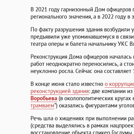
В 2021 году гарнизонный Дом офицеров 
регионального значения, а в 2022 году в
По факту разрушения здания возбудили 
предъявили уже упоминавшемуся в связи
театра оперы и балета начальнику УКС 
Реконструкция Дома офицеров началась в
работ неоднократно переносились, а сто
неуклонно росла. Сейчас она составляет 
В конце июня стало известно
о коррупци
реконструкцией здания
: две компании и
Воробьева
(в околополитических кругах 
трамваем
") оказались фигурантами уголо
Речь шла о хищениях при выполнении р
(средства выделялись в рамках нацпроект
восстановление объекта спикер Госдумы