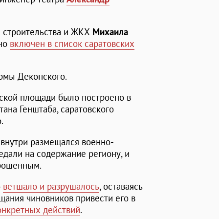
а строительства и ЖКХ
Михаила
ьно
включен в список саратовских
армы Деконского.
ской площади было построено в
тана Генштаба, саратовского
.
а внутри размещался военно-
едали на содержание региону, и
брошенным.
о
ветшало и разрушалось
, оставаясь
щания чиновников привести его в
онкретных действий
.