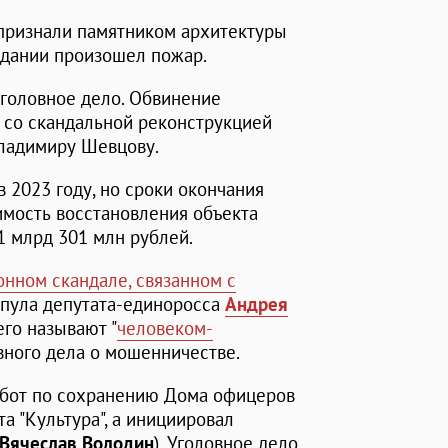
признали памятником архитектуры
 здании произошел пожар.
уголовное дело. Обвинение
 со скандальной реконструкцией
Владимиру Шевцову.
 2023 году, но сроки окончания
имость восстановления объекта
1 млрд 301 млн рублей.
онном скандале, связанном с
з пула депутата-единоросса
Андрея
его называют "
человеком-
вного дела о мошенничестве.
абот по сохранению Дома офицеров
а "Культура", а инициировал
Вячеслав Володин
). Уголовное дело