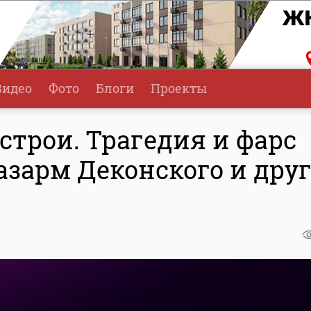
Видео
Фото
Блоги
Проекты
строи. Трагедия и фарс
казарм Деконского и дру