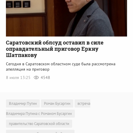
Саратовский облсуд оставил в силе
оправдательный приговор Еркну
Шатпакову
Сегодня в Саратовском областном суде была рассмотрена
апелляция на приговор
8 июля 13:25
4548
Владимир Путин
Роман Бусаргин
встреча
Владимира Путина с Романом Бусаргин
правительство Саратовской области