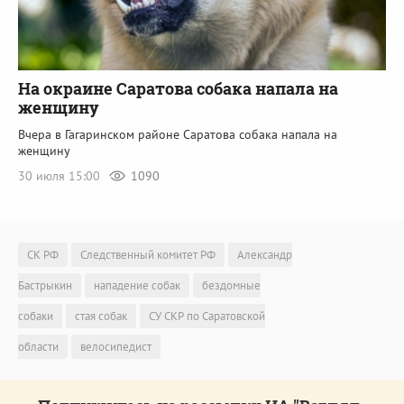
На окраине Саратова собака напала на
женщину
Вчера в Гагаринском районе Саратова собака напала на
женщину
30 июля 15:00
1090
СК РФ
Следственный комитет РФ
Александр
Бастрыкин
нападение собак
бездомные
собаки
стая собак
СУ СКР по Саратовской
области
велосипедист