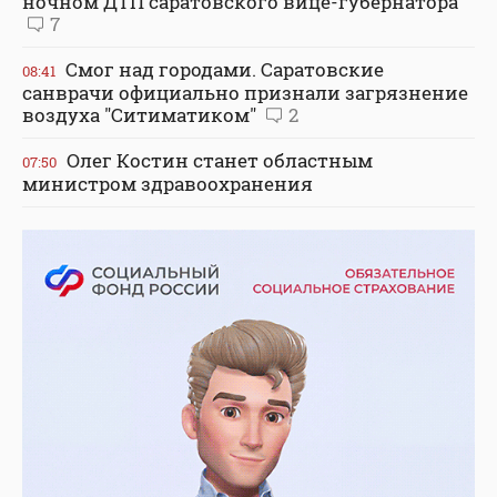
ночном ДТП саратовского вице-губернатора
7
Смог над городами. Саратовские
08:41
санврачи официально признали загрязнение
воздуха "Ситиматиком"
2
Олег Костин станет областным
07:50
министром здравоохранения