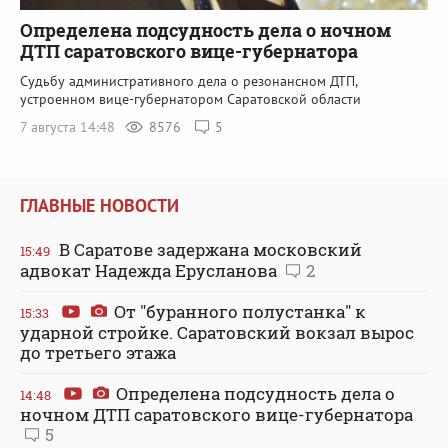
Определена подсудность дела о ночном
ДТП саратовского вице-губернатора
Судьбу административного дела о резонансном ДТП,
устроенном вице-губернатором Саратовской области
7 августа 14:48
8576
5
ГЛАВНЫЕ НОВОСТИ
В Саратове задержана московский
15:49
адвокат Надежда Ерусланова
2
От "буранного полустанка" к
15:33
ударной стройке. Саратовский вокзал вырос
до третьего этажа
Определена подсудность дела о
14:48
ночном ДТП саратовского вице-губернатора
5