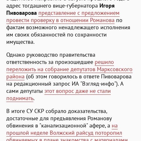
адрес тогдашнего вице-губернатора
Игоря
Пивоварова
представление с предложением
провести проверку в отношении Романова
по
фактам возможного ненадлежащего исполнения
им своих обязанностей по сохранности
имущества.
Однако руководство правительства
ответственность за произошедшее
решило
переложить на собрание депутатов Марксовского
района
(об этом говорилось в ответе Пивоварова
на редакционный запрос ИА "Взгляд-инфо"). А
сами депутаты
этот вопрос даже не стали
поднимать
.
В итоге СУ СКР собрало доказательства,
достаточные для предъявления Романову
обвинения в "канализационной" афере, а
на
прошлой неделе Волжский райсуд поторопил
обвиняемых в плане знакомства с материалами,