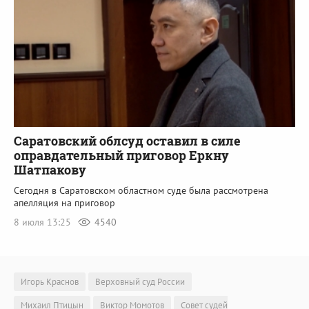
Саратовский облсуд оставил в силе
оправдательный приговор Еркну
Шатпакову
Сегодня в Саратовском областном суде была рассмотрена
апелляция на приговор
8 июля 13:25
4540
Игорь Краснов
Верховный суд России
Михаил Птицын
Виктор Момотов
Совет судей