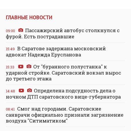
ГЛАВНЫЕ НОВОСТИ
Пассажирский автобус столкнулся с
09:00
фурой. Есть пострадавшие
В Саратове задержана московский
15:49
адвокат Надежда Ерусланова
От "буранного полустанка" к
15:33
ударной стройке. Саратовский вокзал вырос
до третьего этажа
Определена подсудность дела о
14:48
ночном ДТП саратовского вице-губернатора
Смог над городами. Саратовские
08:41
санврачи официально признали загрязнение
воздуха "Ситиматиком"