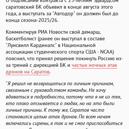
О подписании контракта с 23-летним Эдвардсом
саратовский БК объявил в конце августа этого
года, а выступать за "Автодор" он должен был до
конца сезона-2025/26.
Комментируя РИА Новости свой демарш,
баскетболист (ранее он выступал в составе
"Луисвилл Кардиналс" в Национальной
ассоциации студенческого спорта США - NCAA)
пояснил, что принял решение покинуть Россию из-
за трений с дирекцией БК и
частых ночных атак
дронов на Саратов
.
"
Я решил не возвращаться по личным причинам,
связанным с руководством команды. Не хочу
вдаваться в подробности, потому что я не из тех,
кто плохо отзывается о людях, но на это были
личные причины. К тому же, Саратов часто
становился целью атак дронов. По всем ночам
включались сирены, я так и не смог приспособиться