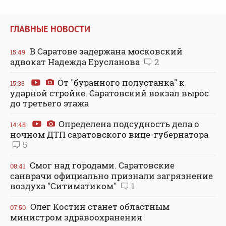
ГЛАВНЫЕ НОВОСТИ
В Саратове задержана московский
15:49
адвокат Надежда Ерусланова
2
От "буранного полустанка" к
15:33
ударной стройке. Саратовский вокзал вырос
до третьего этажа
Определена подсудность дела о
14:48
ночном ДТП саратовского вице-губернатора
5
Смог над городами. Саратовские
08:41
санврачи официально признали загрязнение
воздуха "Ситиматиком"
1
Олег Костин станет областным
07:50
министром здравоохранения