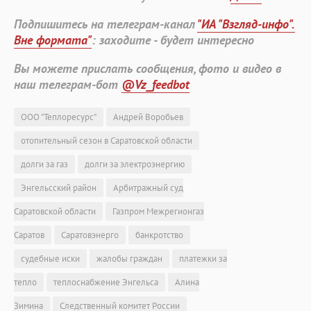
Подпишитесь на телеграм-канал
"ИА "Взгляд-инфо".
Вне формата"
: заходите - будет интересно
Вы можете прислать сообщения, фото и видео в
наш телеграм-бот
@Vz_feedbot
ООО "Теплоресурс"
Андрей Воробьев
отопительный сезон в Саратовской области
долги за газ
долги за электроэнергию
Энгельсский район
Арбитражный суд
Саратовской области
Газпром Межрегионгаз
Саратов
Саратовэнерго
банкротство
судебные иски
жалобы граждан
платежки за
тепло
теплоснабжение Энгельса
Алина
Зимина
Следственный комитет России