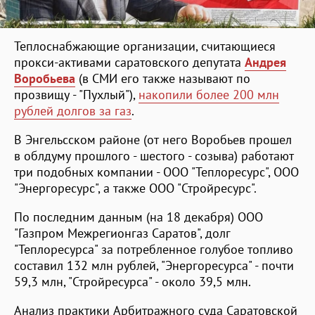
Теплоснабжающие организации, считающиеся
прокси-активами саратовского депутата
Андрея
Воробьева
(в СМИ его также называют по
прозвищу - "Пухлый"),
накопили более 200 млн
рублей долгов за газ
.
В Энгельсском районе (от него Воробьев прошел
в облдуму прошлого - шестого - созыва) работают
три подобных компании - ООО "Теплоресурс", ООО
"Энергоресурс", а также ООО "Стройресурс".
По последним данным (на 18 декабря) ООО
"Газпром Межрегионгаз Саратов", долг
"Теплоресурса" за потребленное голубое топливо
составил 132 млн рублей, "Энергоресурса" - почти
59,3 млн, "Стройресурса" - около 39,5 млн.
Анализ практики Арбитражного суда Саратовской