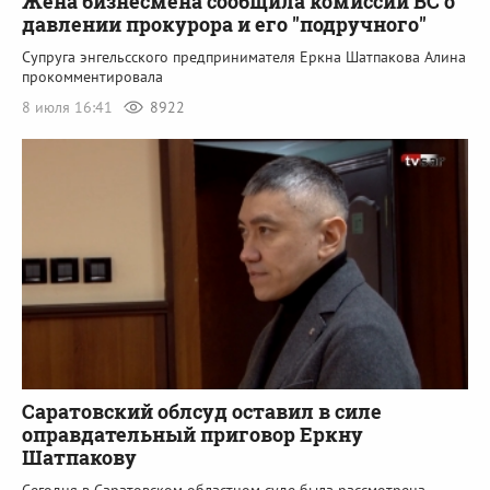
Жена бизнесмена сообщила комиссии ВС о
давлении прокурора и его "подручного"
Супруга энгельсского предпринимателя Еркна Шатпакова Алина
прокомментировала
8 июля 16:41
8922
Саратовский облсуд оставил в силе
оправдательный приговор Еркну
Шатпакову