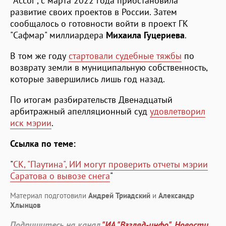
"Accor", с марта 2022 года приостановила
развитие своих проектов в России. Затем
сообщалось о готовности войти в проект ГК
"Сафмар" миллиардера
Михаила Гуцериева
.
В том же году
стартовали судебные тяжбы
по
возврату земли в муниципальную собственность,
которые завершились лишь год назад.
По итогам разбирательств Двенадцатый
арбитражный апелляционный суд
удовлетворил
иск мэрии
.
Ссылка по теме:
"
СК, "Паутина", ИИ могут проверить отчеты мэрии
Саратова о вывозе снега
"
Материал подготовили
Андрей Триадский
и
Александр
Хлынцов
Подпишитесь на канал
"ИА "Взгляд-инфо". Новости