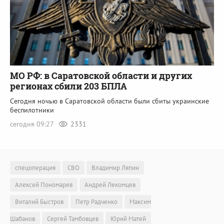
МО РФ: в Саратовской области и других
регионах сбили 203 БПЛА
Сегодня ночью в Саратовской области были сбиты украинские
беспилотники
сегодня 09:27
2331
спецоперация
СВО
Владимир Ляпин
Алексей Пономарев
Андрей Лекомцев
Виталий Быстров
Петр Радченко
Максим
Шабанов
Сергей Тамбовцев
Юрий Матей