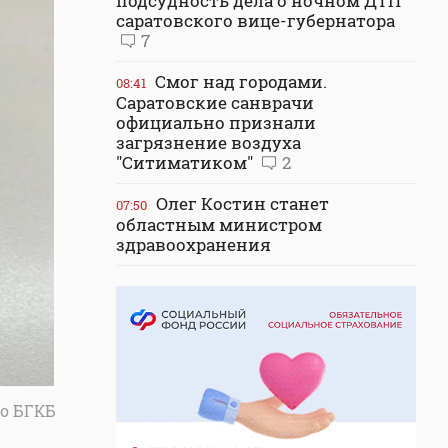
подсудность дела о ночном ДТП
саратовского вице-губернатора
7
Смог над городами.
08:41
Саратовские санврачи
официально признали
загрязнение воздуха
"Ситиматиком"
2
Олег Костин станет
07:50
областным министром
здравоохранения
о БГКБ