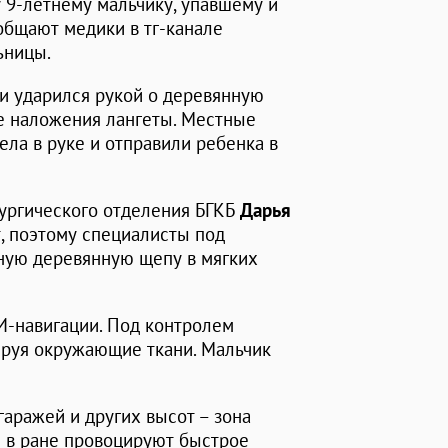
у 9-летнему мальчику, упавшему и
общают медики в тг-канале
ьницы.
 и ударился рукой о деревянную
ле наложения лангеты. Местные
ела в руке и отправили ребенка в
рургического отделения БГКБ
Дарья
т, поэтому специалисты под
ную деревянную щепу в мягких
И-навигации. Под контролем
ируя окружающие ткани. Мальчик
аражей и других высот – зона
 в ране провоцируют быстрое