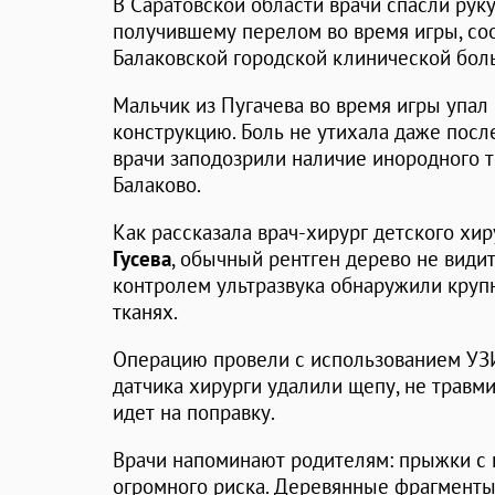
В Саратовской области врачи спасли рук
получившему перелом во время игры, со
Балаковской городской клинической бол
Мальчик из Пугачева во время игры упал
конструкцию. Боль не утихала даже пос
врачи заподозрили наличие инородного т
Балаково.
Как рассказала врач-хирург детского хи
Гусева
, обычный рентген дерево не види
контролем ультразвука обнаружили круп
тканях.
Операцию провели с использованием УЗ
датчика хирурги удалили щепу, не травм
идет на поправку.
Врачи напоминают родителям: прыжки с г
огромного риска. Деревянные фрагменты