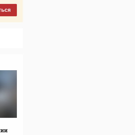
ться
нии