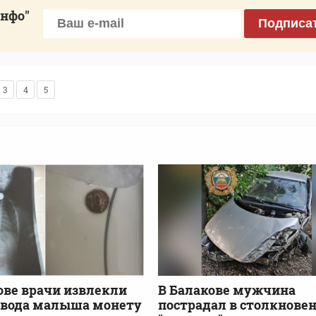
инфо"
Подписа
3
4
5
ове врачи извлекли
В Балакове мужчина
евода малыша монету
пострадал в столкнове