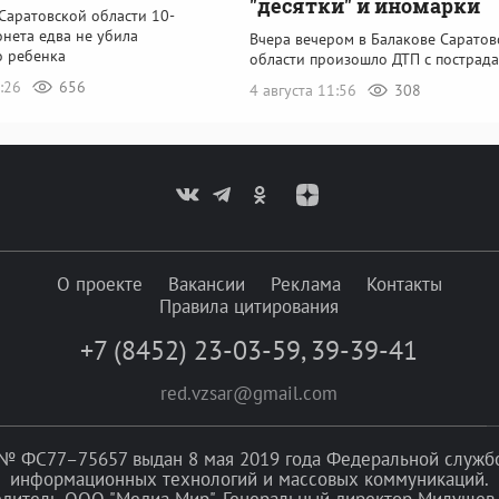
"десятки" и иномарки
Саратовской области 10-
нета едва не убила
Вчера вечером в Балакове Саратов
о ребенка
области произошло ДТП с пострад
1:26
656
4 августа 11:56
308
О проекте
Вакансии
Реклама
Контакты
Правила цитирования
+7 (8452) 23-03-59
,
39-39-41
red.vzsar@gmail.com
№ ФС77–75657 выдан 8 мая 2019 года Федеральной службой
информационных технологий и массовых коммуникаций.