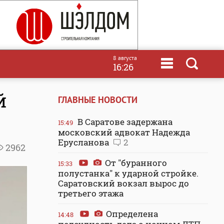
8 августа
16:26
й
ГЛАВНЫЕ НОВОСТИ
В Саратове задержана
15:49
московский адвокат Надежда
Ерусланова
2
2962
От "буранного
15:33
полустанка" к ударной стройке.
Саратовский вокзал вырос до
третьего этажа
Определена
14:48