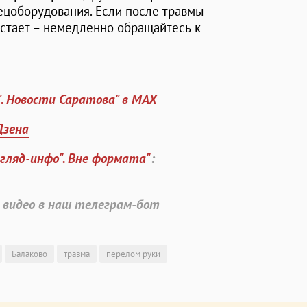
ецоборудования. Если после травмы
растает – немедленно обращайтесь к
". Новости Саратова" в MAX
Дзена
згляд-инфо". Вне формата"
:
 видео в наш телеграм-бот
Балаково
травма
перелом руки