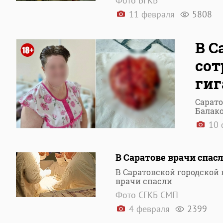
Фото БГКБ
11 февраля
5808
В С
сот
гиг
Сарато
Балако
10 
В Саратове врачи спас
В Саратовской городско
врачи спасли
Фото СГКБ СМП
4 февраля
2399