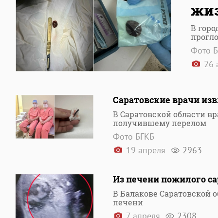
жиз
В горо
прогл
Фото 
26 
Саратовские врачи изв
В Саратовской области в
получившему перелом
Фото БГКБ
19 апреля
2963
Из печени пожилого са
В Балакове Саратовской о
печени
7 апреля
2308