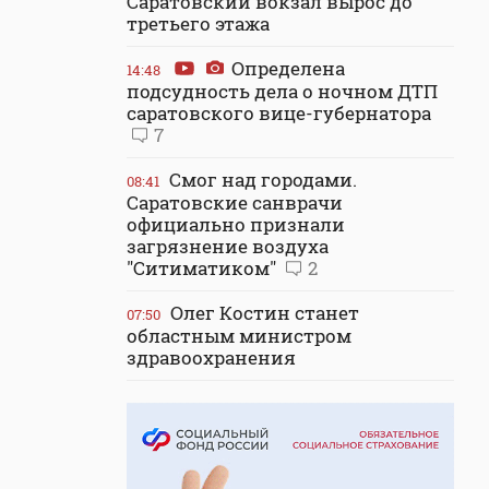
Саратовский вокзал вырос до
третьего этажа
Определена
14:48
подсудность дела о ночном ДТП
саратовского вице-губернатора
7
Смог над городами.
08:41
Саратовские санврачи
официально признали
загрязнение воздуха
"Ситиматиком"
2
Олег Костин станет
07:50
областным министром
здравоохранения