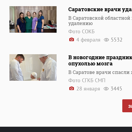
Саратовские врачи уд
В Саратовской областной
удалению
Фото СОКБ
4 февраля
5532
В новогодние праздник
опухолью мозга
В Саратове врачи спасли
Фото СГКБ СМП
28 января
3445
з