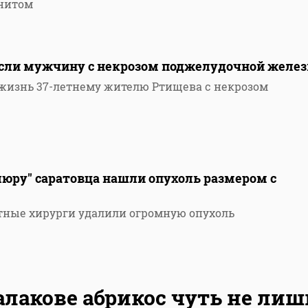
нитом
асли мужчину с некрозом поджелудочной желе
 жизнь 37-летнему жителю Ртищева с некрозом
люру" саратовца нашли опухоль размером с
тные хирурги удалили огромную опухоль
алакове абрикос чуть не ли