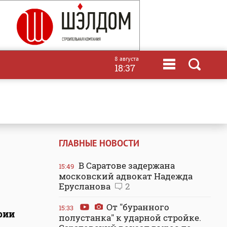
8 августа
18:37
ГЛАВНЫЕ НОВОСТИ
В Саратове задержана
15:49
московский адвокат Надежда
Ерусланова
2
От "буранного
15:33
рии
полустанка" к ударной стройке.