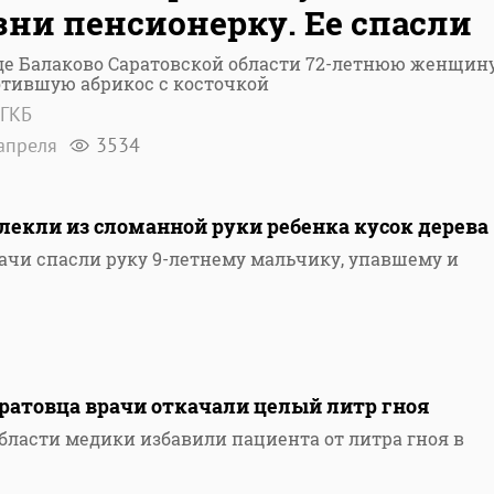
ни пенсионерку. Ее спасли
де Балаково Саратовской области 72-летнюю женщину
отившую абрикос с косточкой
БГКБ
апреля
3534
лекли из сломанной руки ребенка кусок дерева
рачи спасли руку 9-летнему мальчику, упавшему и
ратовца врачи откачали целый литр гноя
бласти медики избавили пациента от литра гноя в