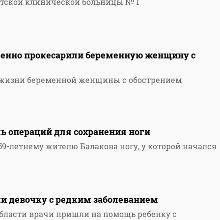
тской клинической больницы № 1
тренно прокесарили беременную женщину с
и жизни беременной женщины с обострением
ь операций для сохранения ноги
59-летнему жителю Балакова ногу, у которой начался
ли девочку с редким заболеванием
области врачи пришли на помощь ребенку с