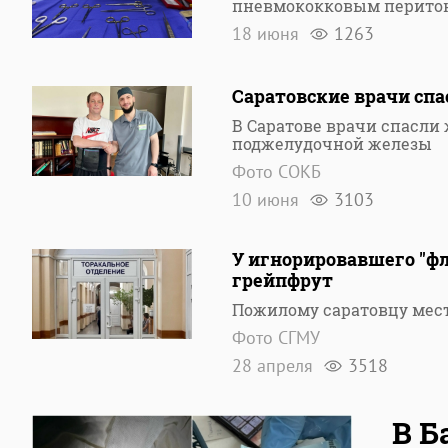
пневмококковым перито
18 июня
1263
Саратовские врачи сп
В Саратове врачи спасли
поджелудочной железы
Фото СОКБ
10 июня
3103
У игнорировавшего "ф
грейпфрут
Пожилому саратовцу мес
Фото СГМУ
28 апреля
3518
В Б