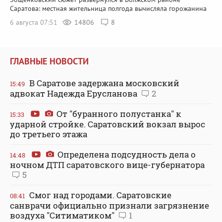
Саратова: местная жительница полгода вычисляла горожанина
6 августа 07:51
14806
8
ГЛАВНЫЕ НОВОСТИ
В Саратове задержана московский
15:49
адвокат Надежда Ерусланова
2
От "буранного полустанка" к
15:33
ударной стройке. Саратовский вокзал вырос
до третьего этажа
Определена подсудность дела о
14:48
ночном ДТП саратовского вице-губернатора
5
Смог над городами. Саратовские
08:41
санврачи официально признали загрязнение
воздуха "Ситиматиком"
1