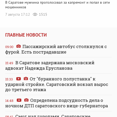
В Саратове мужчина проголосовал за капремонт и попал в сети
мошенников
7 августа 17:12
1515
ГЛАВНЫЕ НОВОСТИ
Пассажирский автобус столкнулся с
09:00
фурой. Есть пострадавшие
В Саратове задержана московский
15:49
адвокат Надежда Ерусланова
От "буранного полустанка" к
15:33
ударной стройке. Саратовский вокзал вырос
до третьего этажа
Определена подсудность дела о
14:48
ночном ДТП саратовского вице-губернатора
Смог над городами. Саратовские
08:41