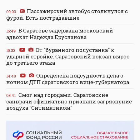
Пассажирский автобус столкнулся с
09:00
фурой. Есть пострадавшие
В Саратове задержана московский
15:49
адвокат Надежда Ерусланова
От "буранного полустанка" к
15:33
ударной стройке. Саратовский вокзал вырос
до третьего этажа
Определена подсудность дела о
14:48
ночном ДТП саратовского вице-губернатора
Смог над городами. Саратовские
08:41
санврачи официально признали загрязнение
воздуха "Ситиматиком"