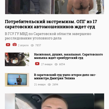
Потребительский экстремизм. ОПГ из 17
саратовских автомошенников ждет суд
В ГСУ ГУ МВД по Саратовской области завершено
расследование уголовного дела
2 апреля
7837
Насиловал, душил, закапывал. Саратовского
маньяка ждет оренбургский суд
27 января
6034
В саратовский суд ушло второе дело экс-
министра Дмитрия Тепина
21 января
2694