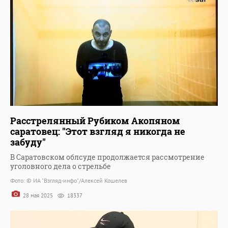
Расстрелянный Рубиком Акопяном
саратовец: "Этот взгляд я никогда не
забуду"
В Саратовском облсуде продолжается рассмотрение
уголовного дела о стрельбе
Фото: © ИА "Взгляд-инфо"/Алексей Кошелев
28 мая 2025
18337