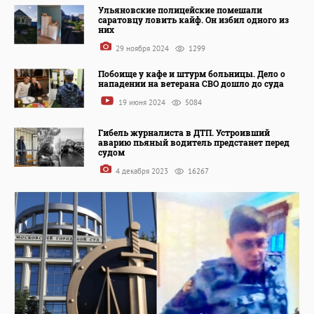
Ульяновские полицейские помешали
саратовцу ловить кайф. Он избил одного из
них
29 ноября 2024
1299
Побоище у кафе и штурм больницы. Дело о
нападении на ветерана СВО дошло до суда
19 июня 2024
5084
Гибель журналиста в ДТП. Устроивший
аварию пьяный водитель предстанет перед
судом
4 декабря 2023
16267