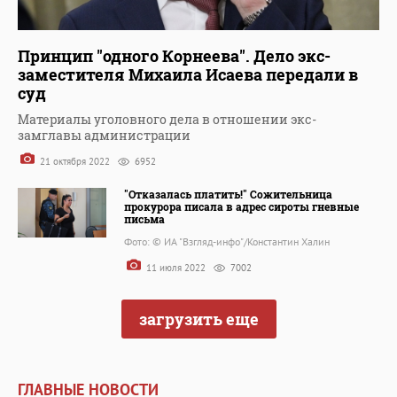
Принцип "одного Корнеева". Дело экс-
заместителя Михаила Исаева передали в
суд
Материалы уголовного дела в отношении экс-
замглавы администрации
21 октября 2022
6952
"Отказалась платить!" Сожительница
прокурора писала в адрес сироты гневные
письма
Фото: © ИА "Взгляд-инфо"/Константин Халин
11 июля 2022
7002
загрузить еще
ГЛАВНЫЕ НОВОСТИ