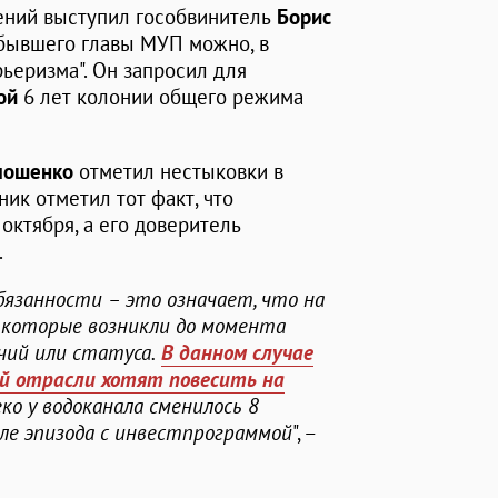
ений выступил гособвинитель
Борис
я бывшего главы МУП можно, в
рьеризма". Он запросил для
ой
6 лет колонии общего режима
лошенко
отметил нестыковки в
ик отметил тот факт, что
октября, а его доверитель
.
занности – это означает, что на
 которые возникли до момента
чий или статуса.
В данном случае
ой отрасли хотят повесить на
ко у водоканала сменилось 8
ле эпизода с инвестпрограммой
", –