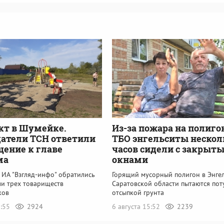
кт в Шумейке.
Из-за пожара на полиго
атели ТСН ответили
ТБО энгельситы нескол
щение к главе
часов сидели с закрыт
ма
окнами
 ИА "Взгляд-инфо" обратились
Горящий мусорный полигон в Энге
ли трех товариществ
Саратовской области пытаются пот
ков
отсыпкой грунта
6:55
2924
6 августа 15:52
2239