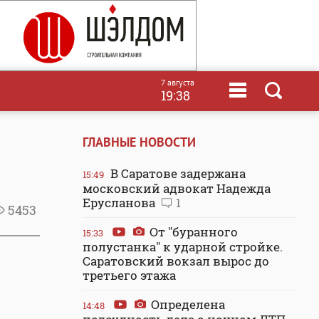
7 августа
19:38
ГЛАВНЫЕ НОВОСТИ
В Саратове задержана
15:49
московский адвокат Надежда
Ерусланова
1
5453
От "буранного
15:33
полустанка" к ударной стройке.
Саратовский вокзал вырос до
третьего этажа
Определена
14:48