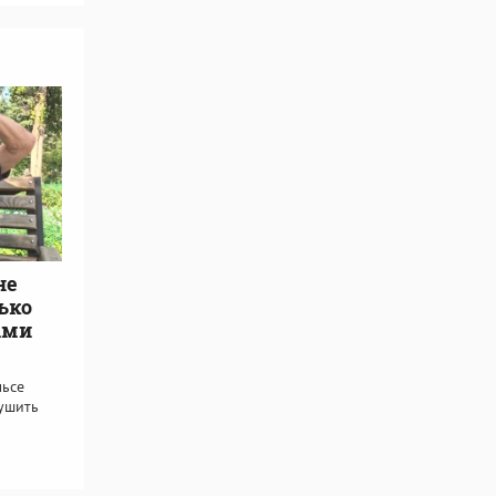
не
ько
ыми
льсе
ушить