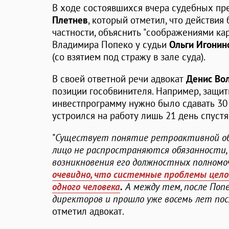
В ходе состоявшихся вчера судебных пр
Плетнев
, который отметил, что действи
частности, объяснить "соображениями ка
Владимира Попеко у судьи
Ольги Игонин
(со взятием под стражу в зале суда).
В своей ответной речи адвокат
Денис Во
позиции гособвинителя. Например, защитн
инвестпрограмму нужно было сдавать 30 
устроился на работу лишь 21 день спустя
"
Существует понятие ретроактивной обя
лицо не распространяются обязанности,
возникновения его должностных полномо
очевидно, что системные проблемы цел
одного человека
.
А между тем, после Попе
директоров и прошло уже восемь лет пос
отметил адвокат.