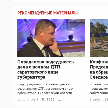
РЕКОМЕНДУЕМЫЕ МАТЕРИАЛЫ
Определена подсудность
Конфли
дела о ночном ДТП
Председ
саратовского вице-
на обра
губернатора
Следко
Судьбу административного дела о
В редакцию
резонансном ДТП, устроенном вице-
председате
губернатором Саратовской области
собственни
сегодня 14:48
5999
4
6 августа 1