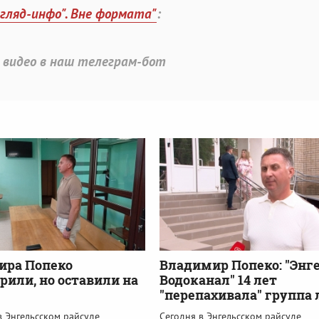
згляд-инфо". Вне формата"
:
 видео в наш телеграм-бот
ира Попеко
Владимир Попеко: "Энг
рили, но оставили на
Водоканал" 14 лет
"перепахивала" группа 
в Энгельсском райсуде
Сегодня в Энгельсском райсуде