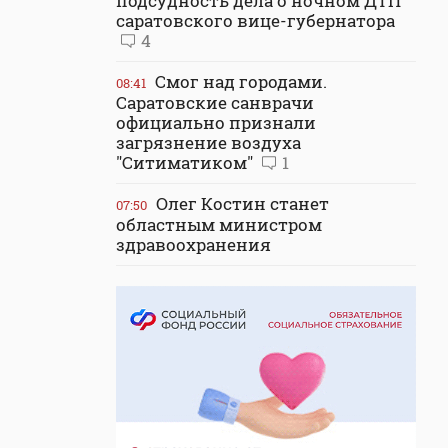
подсудность дела о ночном ДТП
саратовского вице-губернатора
4
Смог над городами.
08:41
Саратовские санврачи
официально признали
загрязнение воздуха
"Ситиматиком"
1
Олег Костин станет
07:50
областным министром
здравоохранения