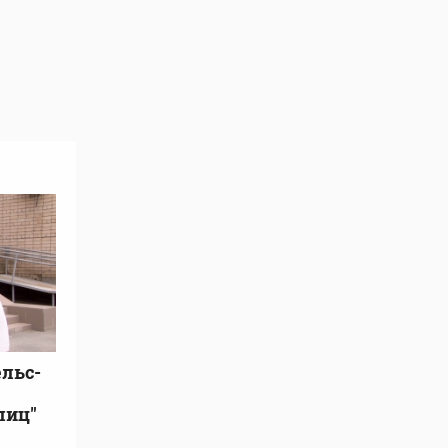
ельс-
лиц"