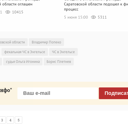
й области оглашен
Саратовской области подошел к ф
процесс
51
10415
5 июня 15:00
5311
товской области
Владимир Попеко
фекальная ЧС в Энгельсе
ЧС в Энгельсе
судья Ольга Игонина
Борис Плетнев
инфо"
Подписа
3
4
5