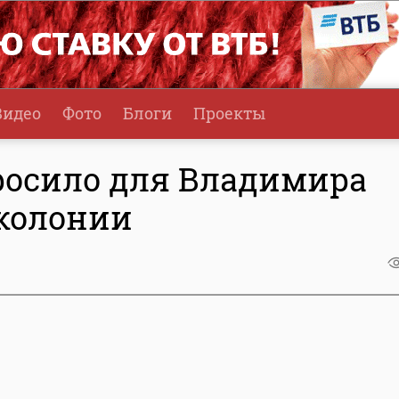
Видео
Фото
Блоги
Проекты
росило для Владимира
 колонии