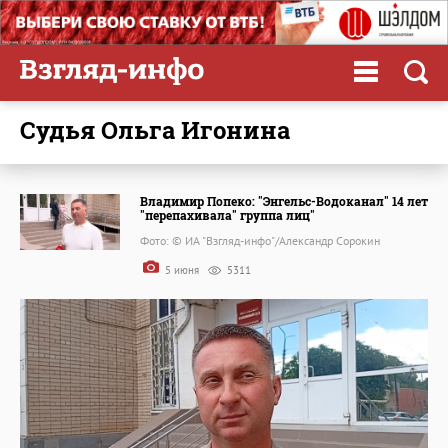
судья Ольга Игонина
Владимир Попеко: "Энгельс-Водоканал" 14 лет
"перепахивала" группа лиц"
Фото: © ИА "Взгляд-инфо"/Александр Сорокин
5 июня
5311