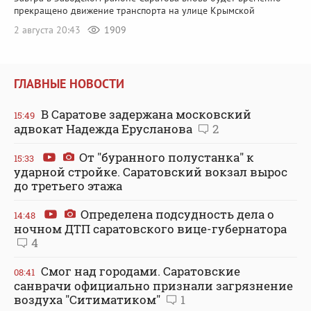
прекращено движение транспорта на улице Крымской
2 августа 20:43
1909
ГЛАВНЫЕ НОВОСТИ
В Саратове задержана московский
15:49
адвокат Надежда Ерусланова
2
От "буранного полустанка" к
15:33
ударной стройке. Саратовский вокзал вырос
до третьего этажа
Определена подсудность дела о
14:48
ночном ДТП саратовского вице-губернатора
4
Смог над городами. Саратовские
08:41
санврачи официально признали загрязнение
воздуха "Ситиматиком"
1