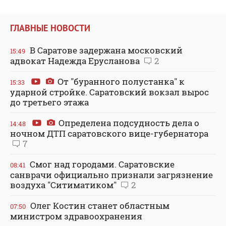
ГЛАВНЫЕ НОВОСТИ
В Саратове задержана московский
15:49
адвокат Надежда Ерусланова
2
От "буранного полустанка" к
15:33
ударной стройке. Саратовский вокзал вырос
до третьего этажа
Определена подсудность дела о
14:48
ночном ДТП саратовского вице-губернатора
7
Смог над городами. Саратовские
08:41
санврачи официально признали загрязнение
воздуха "Ситиматиком"
2
Олег Костин станет областным
07:50
министром здравоохранения