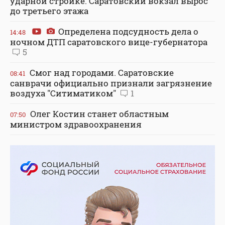
ударной стройке. Саратовский вокзал вырос
до третьего этажа
Определена подсудность дела о
14:48
ночном ДТП саратовского вице-губернатора
5
Смог над городами. Саратовские
08:41
санврачи официально признали загрязнение
воздуха "Ситиматиком"
1
Олег Костин станет областным
07:50
министром здравоохранения