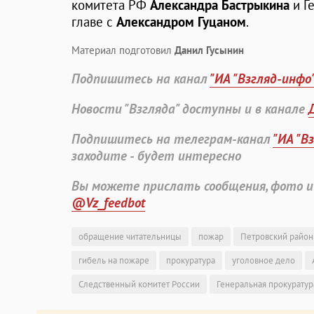
комитета РФ
Александра Бастрыкина
и Г
главе с
Александром Гуцаном
.
Материал подготовил
Данил Гусынин
Подпишитесь на канал
"ИА "Взгляд-инфо
Новости "Взгляда" доступны и в канале
Подпишитесь на телеграм-канал
"ИА "В
заходите - будет интересно
Вы можете прислать сообщения, фото и
@Vz_feedbot
обращение читательницы
пожар
Петровский район
гибель на пожаре
прокуратура
уголовное дело
Следственный комитет России
Генеральная прокуратур