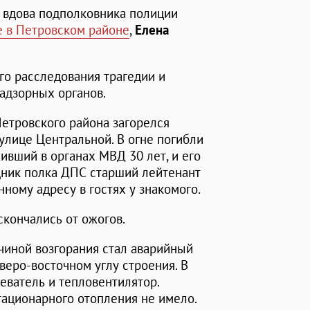
ь вдова подполковника полиции
е в Петровском районе
,
Елена
о расследования трагедии и
адзорных органов.
Петровского района загорелся
 улице Центральной. В огне погибли
ивший в органах МВД 30 лет, и его
дник полка ДПС старший лейтенант
нному адресу в гостях у знакомого.
кончались от ожогов.
чиной возгорания стал аварийный
еро-восточном углу строения. В
еватель и тепловентилятор.
тационарного отопления не имело.