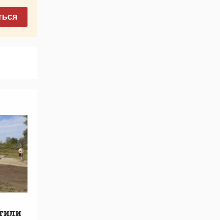
ться
етили