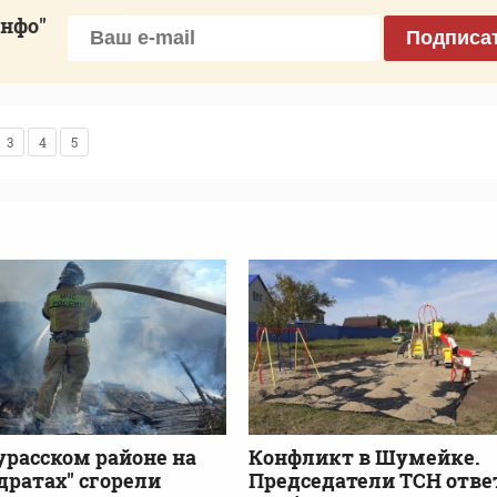
инфо"
Подписа
3
4
5
урасском районе на
Конфликт в Шумейке.
адратах" сгорели
Председатели ТСН отв