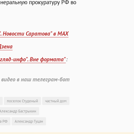
енеральную прокуратуру РФ во
". Новости Саратова" в MAX
Дзена
згляд-инфо". Вне формата"
:
 видео в наш телеграм-бот
поселок Студеный
частный дом
Александр Бастрыкин
а РФ
Александр Гуцан