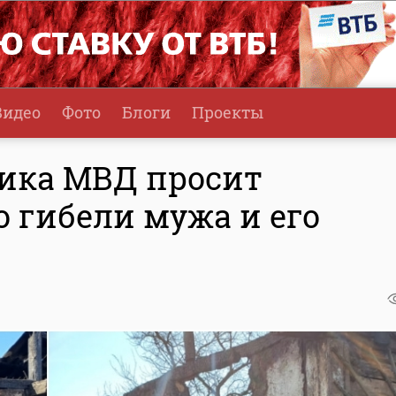
Видео
Фото
Блоги
Проекты
ика МВД просит
о гибели мужа и его