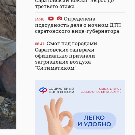
Саратовский вокзал вырос до
третьего этажа
Определена
14:48
подсудность дела о ночном ДТП
саратовского вице-губернатора
Смог над городами.
08:41
Саратовские санврачи
официально признали
загрязнение воздуха
"Ситиматиком"