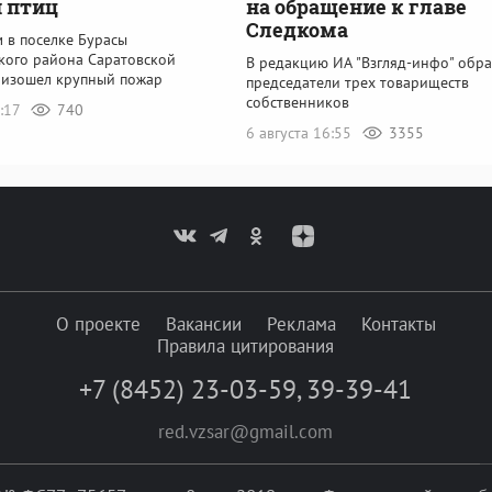
 птиц
на обращение к главе
Следкома
 в поселке Бурасы
кого района Саратовской
В редакцию ИА "Взгляд-инфо" обра
оизошел крупный пожар
председатели трех товариществ
собственников
3:17
740
6 августа 16:55
3355
О проекте
Вакансии
Реклама
Контакты
Правила цитирования
+7 (8452) 23-03-59
,
39-39-41
red.vzsar@gmail.com