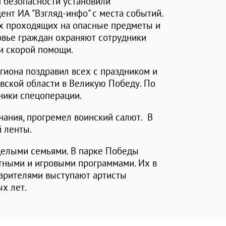
я безопасности установили
нт ИА "Взгляд-инфо" с места событий.
ех проходящих на опасные предметы и
овье граждан охраняют сотрудники
и скорой помощи.
егиона поздравил всех с праздником и
вской области в Великую Победу. По
ники спецоперации.
ания, прогремел воинский салют. В
 ленты.
целыми семьями. В парке Победы
тными и игровыми программами. Их в
 зрителями выступают артисты
ых лет.