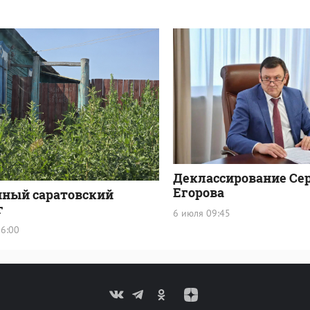
Деклассирование Се
Егорова
нный саратовский
г
6 июля 09:45
6:00