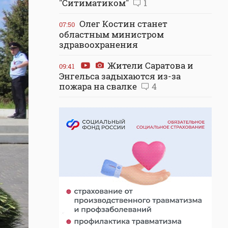
"Ситиматиком"
1
Олег Костин станет
07:50
областным министром
здравоохранения
Жители Саратова и
09:41
Энгельса задыхаются из-за
пожара на свалке
4