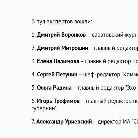
В пул экспертов вошли:
1.
Дмитрий Воронков
– саратовский журн
2.
Дмитрий Митрошин
– главный редактор
3.
Елена Налимова
– главный редактор по
4.
Сергей Петунин
– шеф-редактор "Комме
5.
Ольга Радина
– главный редактор "Эхо
6.
Игорь Трофимов
– главный редактор п
губернии".
7.
Александр Уриевский
– директор ИА "С