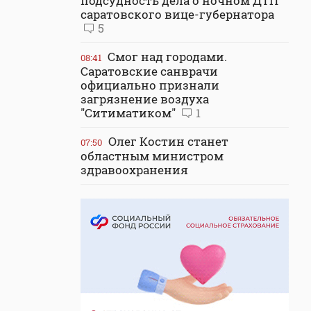
подсудность дела о ночном ДТП
саратовского вице-губернатора
5
Смог над городами.
08:41
Саратовские санврачи
официально признали
загрязнение воздуха
"Ситиматиком"
1
Олег Костин станет
07:50
областным министром
здравоохранения