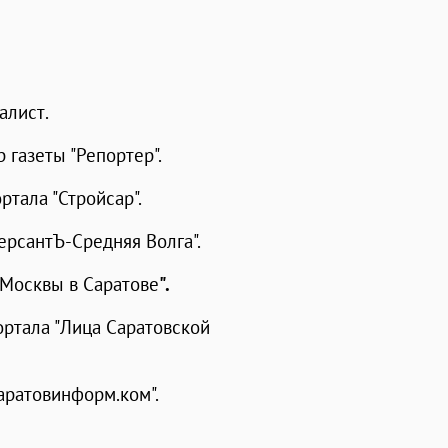
алист.
 газеты "Репортер".
ртала "Стройсар".
рсантЪ-Средняя Волга".
 Москвы в Саратове
".
ортала "Лица Саратовской
аратовинформ.ком".