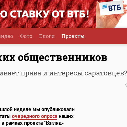
Видео
Фото
Блоги
Проекты
ких общественников
ивает права и интересы саратовцев
ошлой неделе мы опубликовали
ьтаты
очередного опроса
наших
 в рамках проекта "Взгляд-