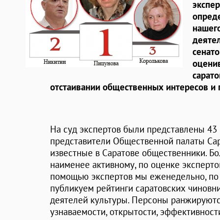
экспер
опреде
нашего
деятел
сенато
оценив
сарато
отстаивании общественных интересов и 
На суд экспертов были представлены 43
представители Общественной палаты Сар
известные в Саратове общественники. Б
наименее активному, по оценке экспертов
помощью экспертов мы еженедельно, по
публикуем рейтинги саратовских чиновни
деятелей культуры. Персоны ранжируются
узнаваемости, открытости, эффективност