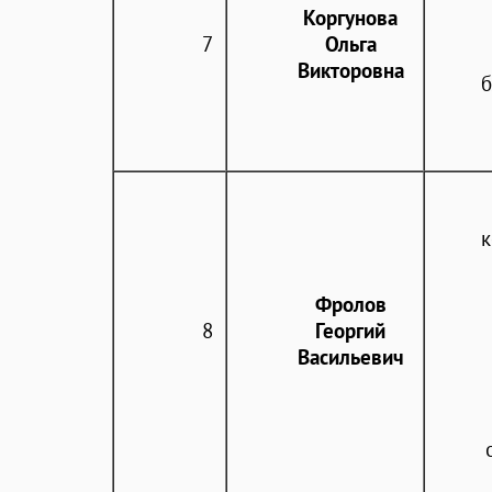
Коргунова
7
Ольга
Викторовна
б
к
Фролов
8
Георгий
Васильевич