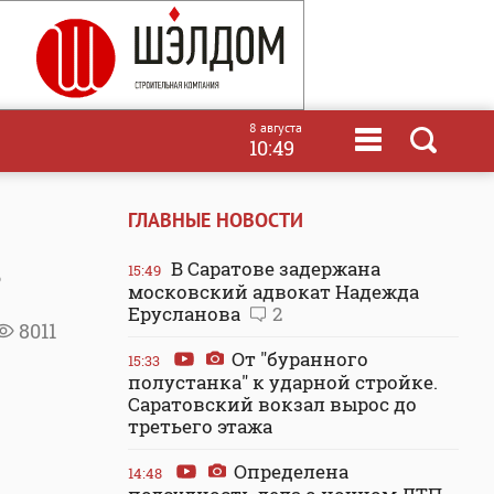
8 августа
10:49
ГЛАВНЫЕ НОВОСТИ
В Саратове задержана
15:49
?
московский адвокат Надежда
Ерусланова
2
8011
От "буранного
15:33
полустанка" к ударной стройке.
Саратовский вокзал вырос до
третьего этажа
Определена
14:48