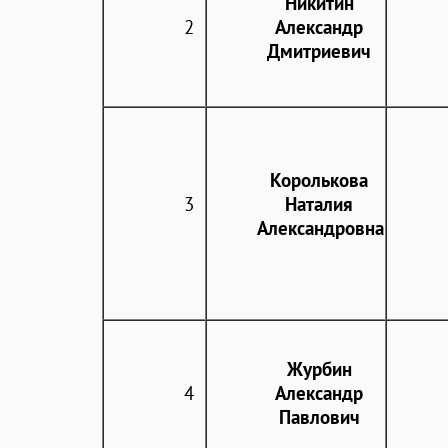
Никитин
2
Александр
Дмитриевич
Королькова
3
Наталия
Александровна
Журбин
4
Александр
Павлович