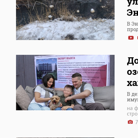
ул
Эн
В Э
про
До
оз
ха
В д
иму
на ф
стр
7