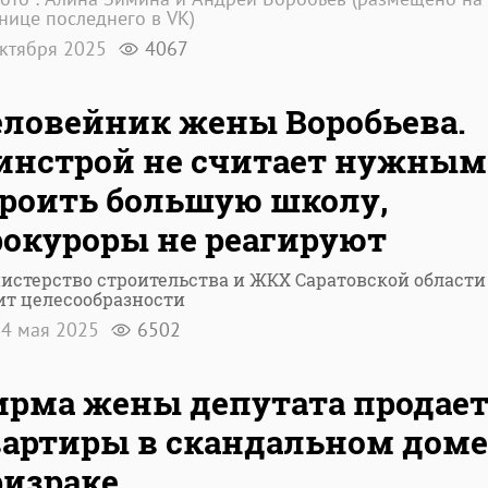
нице последнего в VK)
октября 2025
4067
ловейник жены Воробьева.
инстрой не считает нужным
роить большую школу,
окуроры не реагируют
истерство строительства и ЖКХ Саратовской области
ит целесообразности
4 мая 2025
6502
рма жены депутата продае
артиры в скандальном доме
ризраке