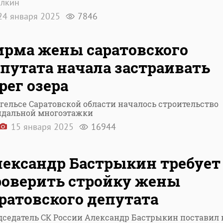
ылкин
4 января 2025
7846
рма жены саратовского
путата начала застраивать
рег озера
гельсе Саратовской области началось строительство
ндальной многоэтажки
15 января 2025
16944
ександр Бастрыкин требует
роверить стройку жены
ратовского депутата
дседатель СК России Александр Бастрыкин поставил 