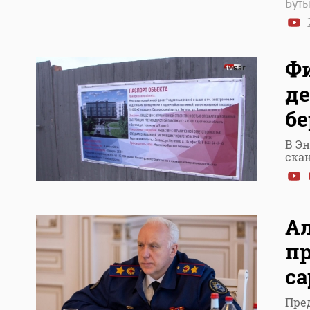
Бут
2
Фи
де
бе
В Эн
ска
Ал
п
са
Пре