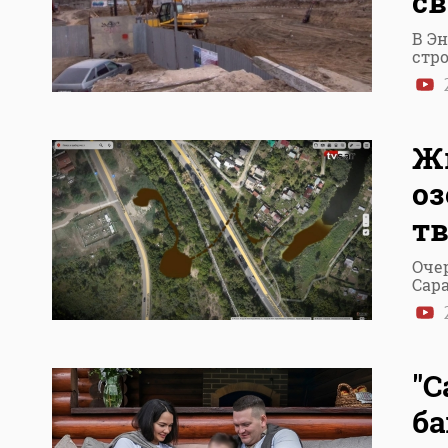
св
В Э
стр
2
Жи
оз
тв
Оче
Сар
2
"С
б