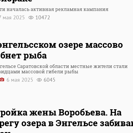
ети началась активная рекламная кампания
 мая 2025
10472
энгельсском озере массово
бнет рыба
нгельсе Саратовской области местные жители стали
видцами массовой гибели рыбы
6 мая 2025
6045
ройка жены Воробьева. На
регу озера в Энгельсе забив