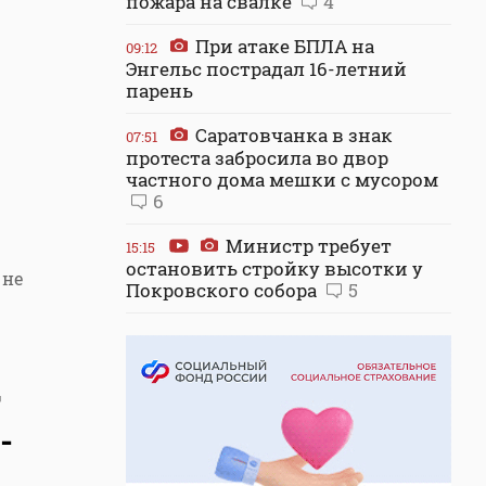
пожара на свалке
4
При атаке БПЛА на
09:12
Энгельс пострадал 16-летний
парень
Саратовчанка в знак
07:51
протеста забросила во двор
частного дома мешки с мусором
6
Министр требует
15:15
остановить стройку высотки у
 не
Покровского собора
5
т
-