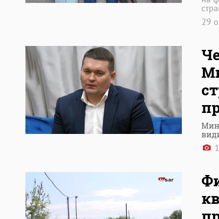
стра
29 
Че
М
ст
пр
Мин
вид
1
Фи
кв
п