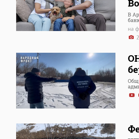
Во
В А
бан
на ф
2
ОН
бе
Общ
адм
Ф