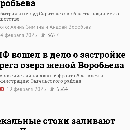
робьева
рбитражный суд Саратовской области подан иск о
кротстве
ото: Алина Зимина и Андрей Воробьев
4 февраля 2025
3627
Ф вошел в дело о застройке
рега озера женой Воробьева
ероссийский народный фронт обратился в
инистрацию Энгельсского района
19 февраля 2025
6564
екальные стоки заливают