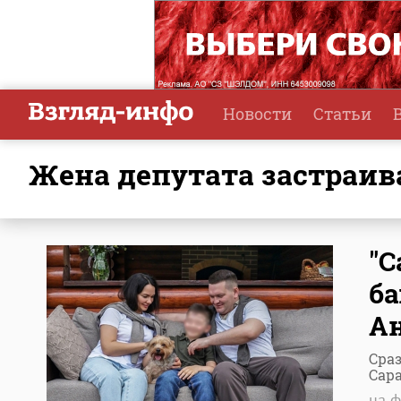
Новости
Статьи
Жена депутата застраив
"С
ба
Ан
Сра
Сара
на ф