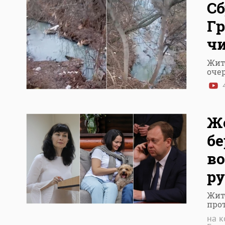
Сб
Г
ч
Жит
оче
4
Же
бе
в
р
Жит
про
на к