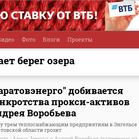
Видео
Фото
Блоги
Проекты
ает берег озера
аратовэнерго" добивается
нкротства прокси-активов
дрея Воробьева
зу трем теплоснабжающим предприятиям в Энгельсе
товской области грозит
ото : Алина Зимина и Андрей Воробьев (размещено на