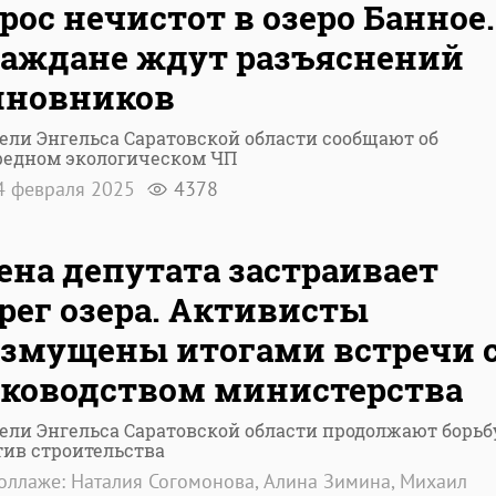
рос нечистот в озеро Банное.
раждане ждут разъяснений
иновников
ели Энгельса Саратовской области сообщают об
редном экологическом ЧП
 февраля 2025
4378
на депутата застраивает
рег озера. Активисты
озмущены итогами встречи 
уководством министерства
ели Энгельса Саратовской области продолжают борьб
тив строительства
оллаже: Наталия Согомонова, Алина Зимина, Михаил