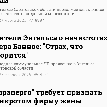
аи
нгельсе Саратовской области продолжается активное
оительство скандальной многоэтажки
7 марта 2025
8887
тели Энгельса о нечистотах
ера Банное: "Страх, что
орится"
редное коммунальное ЧП произошло в Энгельсе
атовской области
7 февраля 2025
4141
арэнерго" требует признать
анкротом фирму жены