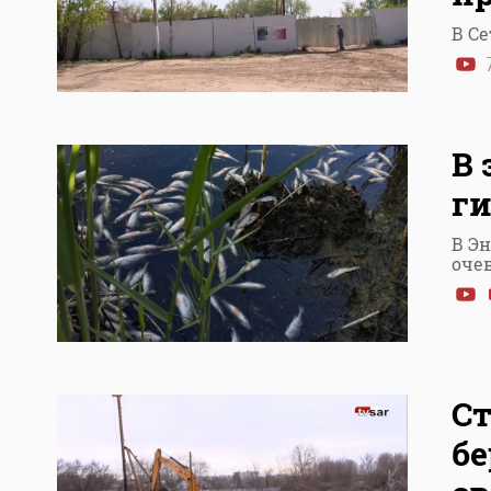
В С
7
В 
ги
В Э
оче
Ст
бе