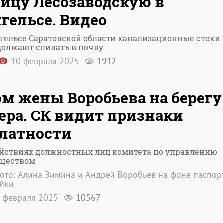
ицу Лесозаводскую в
гельсе. Видео
нгельсе Саратовской области канализационные стоки
должают сливать в почву
10 февраля 2025
1912
м жены Воробьева на берегу
ера. СК видит признаки
латности
ействиях должностных лиц комитета по управлению
ществом
ото: Алина Зимина и Андрей Воробьев на фоне паспор
ойки
 февраля 2025
10567