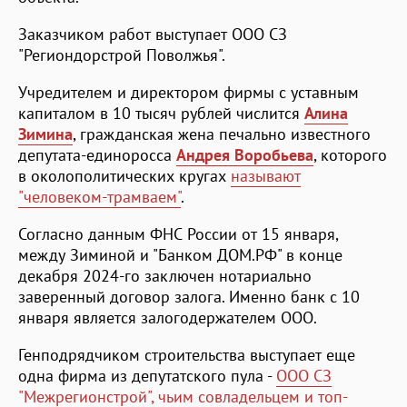
Заказчиком работ выступает ООО СЗ
"Региондорстрой Поволжья".
Учредителем и директором фирмы с уставным
капиталом в 10 тысяч рублей числится
Алина
Зимина
, гражданская жена печально известного
депутата-единоросса
Андрея Воробьева
, которого
в околополитических кругах
называют
"человеком-трамваем"
.
Согласно данным ФНС России от 15 января,
между Зиминой и "Банком ДОМ.РФ" в конце
декабря 2024-го заключен нотариально
заверенный договор залога. Именно банк с 10
января является залогодержателем ООО.
Генподрядчиком строительства выступает еще
одна фирма из депутатского пула -
ООО СЗ
"Межрегионстрой", чьим совладельцем и топ-