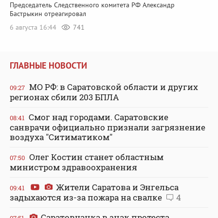
Председатель Следственного комитета РФ Александр
Бастрыкин отреагировал
6 августа 16:44
741
ГЛАВНЫЕ НОВОСТИ
МО РФ: в Саратовской области и других
09:27
регионах сбили 203 БПЛА
Смог над городами. Саратовские
08:41
санврачи официально признали загрязнение
воздуха "Ситиматиком"
Олег Костин станет областным
07:50
министром здравоохранения
Жители Саратова и Энгельса
09:41
задыхаются из-за пожара на свалке
4
Саратовчанка в знак протеста
07:51