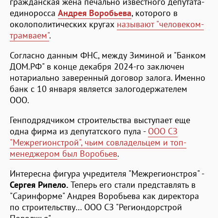
гражданская жена печально известного депутата-
единоросса
Андрея Воробьева
, которого в
околополитических кругах
называют "человеком-
трамваем"
.
Согласно данным ФНС, между Зиминой и "Банком
ДОМ.РФ" в конце декабря 2024-го заключен
нотариально заверенный договор залога. Именно
банк с 10 января является залогодержателем
ООО.
Генподрядчиком строительства выступает еще
одна фирма из депутатского пула -
ООО СЗ
"Межрегионстрой", чьим совладельцем и топ-
менеджером был Воробьев
.
Интересна фигура учредителя "Межрегионстроя" -
Сергея Рипело.
Теперь его стали представлять в
"Саринформе" Андрея Воробьева как директора
по строительству… ООО СЗ "Региондорстрой