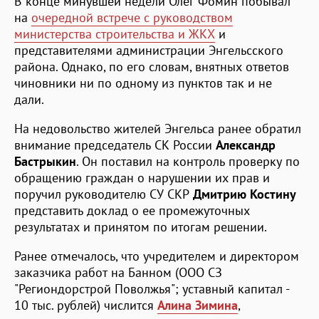
В конце минувшей недели Олег Фомин побывал
на
очередной встрече с руководством
министерства строительства и ЖКХ
и
представителями администрации Энгельсского
района. Однако, по его словам, внятных ответов
чиновники ни по одному из пунктов так и не
дали.
На недовольство жителей Энгельса ранее обратил
внимание председатель СК России
Александр
Бастрыкин
. Он поставил на контроль проверку по
обращению граждан о нарушении их прав и
поручил руководителю СУ СКР
Дмитрию Костину
представить доклад о ее промежуточных
результатах и принятом по итогам решении.
Ранее отмечалось, что учредителем и директором
заказчика работ на Банном (ООО СЗ
"Региондорстрой Поволжья"; уставный капитал -
10 тыс. рублей) числится
Алина Зимина
,