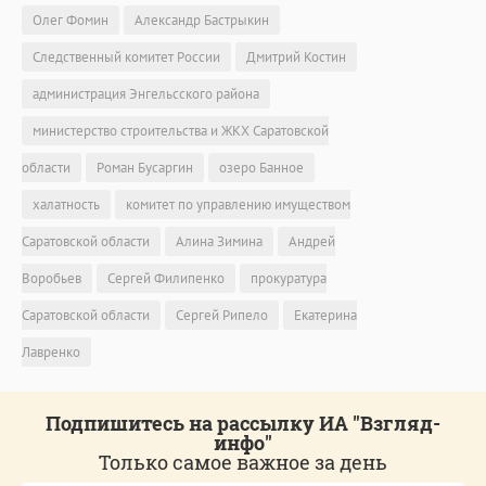
Олег Фомин
Александр Бастрыкин
Следственный комитет России
Дмитрий Костин
администрация Энгельсского района
министерство строительства и ЖКХ Саратовской
области
Роман Бусаргин
озеро Банное
халатность
комитет по управлению имуществом
Саратовской области
Алина Зимина
Андрей
Воробьев
Сергей Филипенко
прокуратура
Саратовской области
Сергей Рипело
Екатерина
Лавренко
Подпишитесь на рассылку ИА "Взгляд-
инфо"
Только самое важное за день