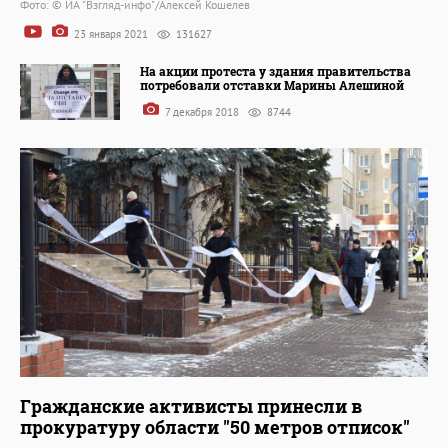
Фото: © ИА "Взгляд-инфо"/Алексей Кошелев
23 января 2021
131627
На акции протеста у здания правительства
потребовали отставки Марины Алешиной
7 декабря 2018
8744
Гражданские активисты принесли в
прокуратуру области "50 метров отписок"