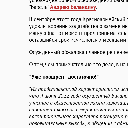
условно-досрочном освобождении бывше
"Барель"
Андрею Баландину
.
В сентябре этого года Красноармейский г
удовлетворении ходатайства о замене не
мягкую (на тот момент предприниматель о
оставшийся срок исчислялся 7 месяцами 
Осужденный обжаловал данное решение
О том, чем примечательно это дело, в н
"Уже поощрен - достаточно!"
"
Из представленной характеристики исп
что 9 июня 2022 года осужденный Баланди
участие в общественной жизни колонии,
спортивно-массовых мероприятиях прин
воспитательного характера посещает рег
положительные выводы, в общении с адм