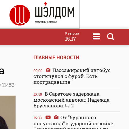
9 августа
15:17
ГЛАВНЫЕ НОВОСТИ
а
Пассажирский автобус
09:00
столкнулся с фурой. Есть
пострадавшие
11453
В Саратове задержана
15:49
московский адвокат Надежда
Ерусланова
2
От "буранного
15:33
полустанка" к ударной стройке.