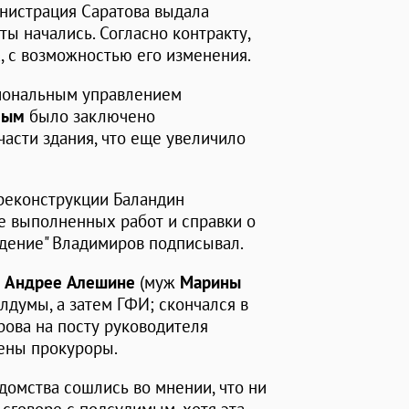
инистрация Саратова выдала
ты начались. Согласно контракту,
а, с возможностью его изменения.
гиональным управлением
вым
было заключено
асти здания, что еще увеличило
 реконструкции Баландин
е выполненных работ и справки о
ждение" Владимиров подписывал.
и
Андрее Алешине
(муж
Марины
лдумы, а затем ГФИ; скончался в
рова на посту руководителя
ены прокуроры.
домства сошлись во мнении, что ни