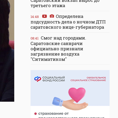
Саратовский вокзал вырос до
третьего этажа
Определена
14:48
подсудность дела о ночном ДТП
саратовского вице-губернатора
Смог над городами.
08:41
Саратовские санврачи
официально признали
загрязнение воздуха
"Ситиматиком"