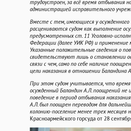
трудоустроен, за всё время отбывания 
администрацией исправительного учреж
Вместе с тем, имеющиеся у осужденного 
расцениваются судом как выполнение осу
предусмотренных ст. 11 Уголовно-исполн
Федерации (далее УИК РФ) и применение 
Указанные положительные сведения о по
свидетельствуют лишь о становлении ос
связи с чем, само по себе наличие поощр
цели наказания в отношении Баландина А
При этом судом учитывается, что время
осужденный Баландин А.Л. поощрений не 
поведение в период отбывания наказани
А.Л. был поощрен переводом для дальней
колонию-поселение менее трех месяцев н
Красноармейского горсуда от 28 сентября