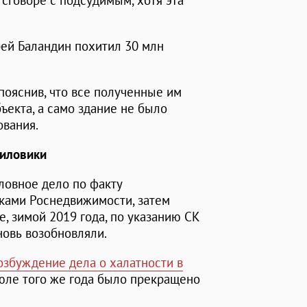
 сговоре с подсудимым, хотя эта
рей Баландин похитил 30 млн
пояснив, что все полученные им
ъекта, а само здание не было
ования.
силовики
ловное дело по факту
ками Роснедвижимости, затем
, зимой 2019 года, по указанию СК
вновь возобновляли.
озбуждение дела о халатности в
июле того же года было прекращено