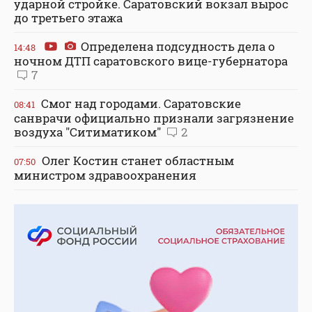
ударной стройке. Саратовский вокзал вырос
до третьего этажа
Определена подсудность дела о
14:48
ночном ДТП саратовского вице-губернатора
7
Смог над городами. Саратовские
08:41
санврачи официально признали загрязнение
воздуха "Ситиматиком"
2
Олег Костин станет областным
07:50
министром здравоохранения