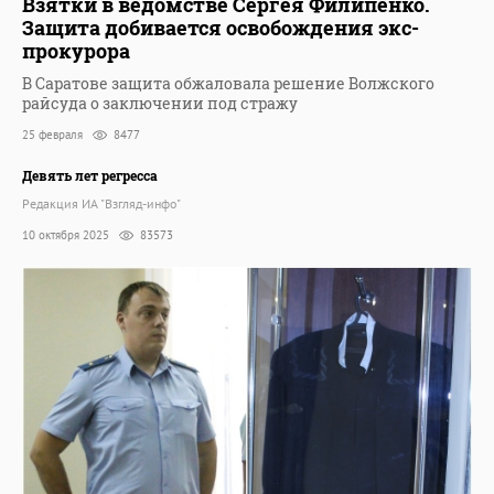
Взятки в ведомстве Сергея Филипенко.
Защита добивается освобождения экс-
прокурора
В Саратове защита обжаловала решение Волжского
райсуда о заключении под стражу
25 февраля
8477
Девять лет регресса
Редакция ИА "Взгляд-инфо"
10 октября 2025
83573