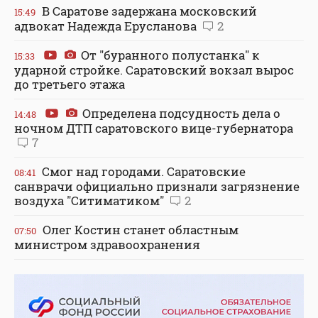
В Саратове задержана московский
15:49
адвокат Надежда Ерусланова
2
От "буранного полустанка" к
15:33
ударной стройке. Саратовский вокзал вырос
до третьего этажа
Определена подсудность дела о
14:48
ночном ДТП саратовского вице-губернатора
7
Смог над городами. Саратовские
08:41
санврачи официально признали загрязнение
воздуха "Ситиматиком"
2
Олег Костин станет областным
07:50
министром здравоохранения