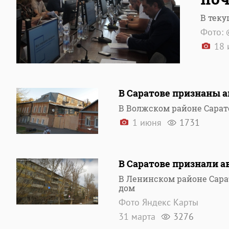
В теку
Фото: 
18 
В Саратове признаны а
В Волжском районе Сара
1 июня
1731
В Саратове признали 
В Ленинском районе Сар
дом
Фото Яндекс Карты
31 марта
3276