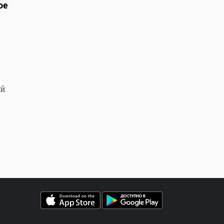
ое
ый