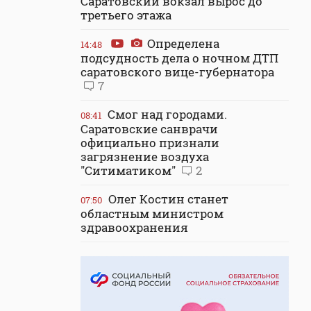
Саратовский вокзал вырос до
третьего этажа
Определена
14:48
подсудность дела о ночном ДТП
саратовского вице-губернатора
7
Смог над городами.
08:41
Саратовские санврачи
официально признали
загрязнение воздуха
"Ситиматиком"
2
Олег Костин станет
07:50
областным министром
здравоохранения