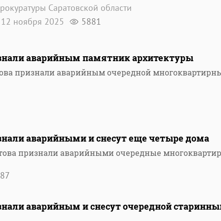
рокуратуры Саратовской области
12 ноября 2025
5881
изнали аварийным памятник архитектуры
това признали аварийным очередной многоквартирн
изнали аварийными и снесут еще четыре дома
атова признали аварийными очередные многокварти
87
изнали аварийным и снесут очередной старинны