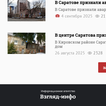
В Саратове признали а
В Саратове признали ав
4 сентября 2025
21
В центре Саратова при
В Кировском районе Сар
дом
26 августа 2025
2328
з
Информационное агентство