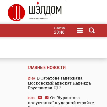
8 августа
20:48
ГЛАВНЫЕ НОВОСТИ
В Саратове задержана
15:49
московский адвокат Надежда
Ерусланова
2
От "буранного
15:33
полустанка" к ударной стройке.