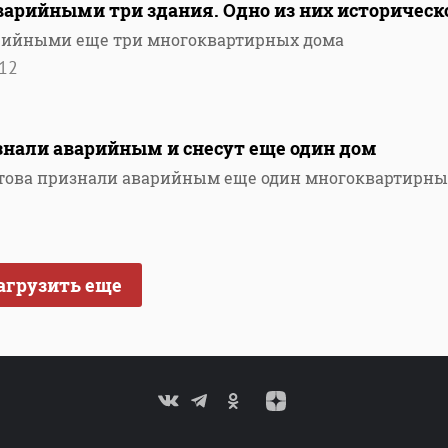
варийными три здания. Одно из них историческ
арийными еще три многоквартирных дома
12
знали аварийным и снесут еще один дом
атова признали аварийным еще один многоквартирн
агрузить еще