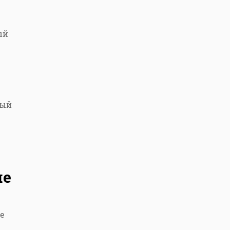
ый
ный
ие
е