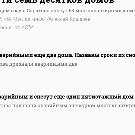
щем году в Саратове снесут 68 многоквартирных домо
© ИА "Взгляд-инфо"/Алексей Кошелев
июня
4834
варийными еще два дома. Названы сроки их сно
това признали аварийными два
аварийным и снесут еще один пятиэтажный дом
атова признали аварийным очередной многоквартир