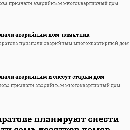
това признали аварийным многоквартирный дом
изнали аварийным дом-памятник
Саратова признали аварийным многоквартирный дом
знали аварийным и снесут старый дом
атова признали аварийным многоквартирный дом
аратове планируют снести
ти семь десятков домов