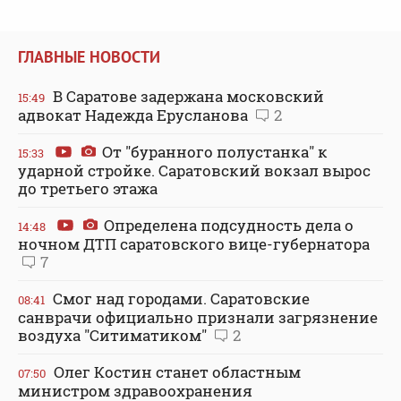
ГЛАВНЫЕ НОВОСТИ
В Саратове задержана московский
15:49
адвокат Надежда Ерусланова
2
От "буранного полустанка" к
15:33
ударной стройке. Саратовский вокзал вырос
до третьего этажа
Определена подсудность дела о
14:48
ночном ДТП саратовского вице-губернатора
7
Смог над городами. Саратовские
08:41
санврачи официально признали загрязнение
воздуха "Ситиматиком"
2
Олег Костин станет областным
07:50
министром здравоохранения