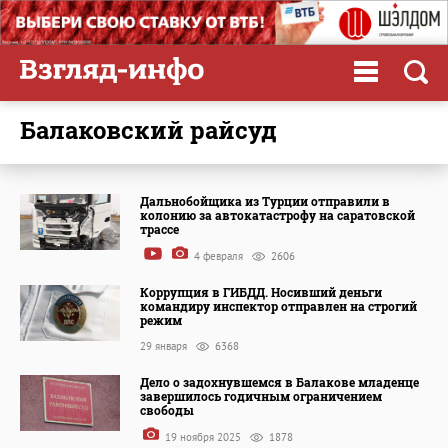
Балаковский райсуд
Дальнобойщика из Турции отправили в
колонию за автокатастрофу на саратовской
трассе
4 февраля
2606
Коррупция в ГИБДД. Носивший деньги
командиру инспектор отправлен на строгий
режим
29 января
6368
Дело о задохнувшемся в Балакове младенце
завершилось годичным ограничением
свободы
19 ноября 2025
1878