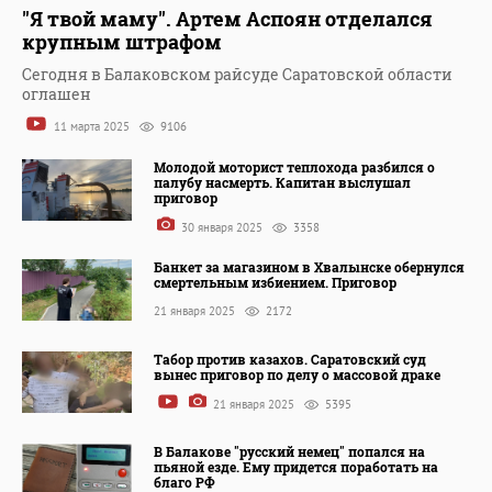
"Я твой маму". Артем Аспоян отделался
крупным штрафом
Сегодня в Балаковском райсуде Саратовской области
оглашен
11 марта 2025
9106
Молодой моторист теплохода разбился о
палубу насмерть. Капитан выслушал
приговор
30 января 2025
3358
Банкет за магазином в Хвалынске обернулся
смертельным избиением. Приговор
21 января 2025
2172
Табор против казахов. Саратовский суд
вынес приговор по делу о массовой драке
21 января 2025
5395
В Балакове "русский немец" попался на
пьяной езде. Ему придется поработать на
благо РФ