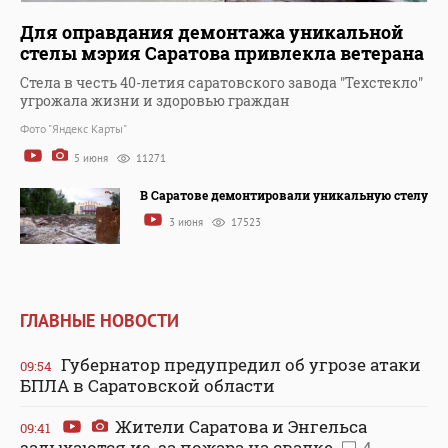
Для оправдания демонтажа уникальной
стелы мэрия Саратова привлекла ветерана
Стела в честь 40-летия саратовского завода "Техстекло"
угрожала жизни и здоровью граждан
Фото "Яндекс Карты"
5 июня
11271
В Саратове демонтировали уникальную стелу
3 июня
17523
ГЛАВНЫЕ НОВОСТИ
Губернатор предупредил об угрозе атаки
09:54
БПЛА в Саратовской области
Жители Саратова и Энгельса
09:41
задыхаются из-за пожара на свалке
4