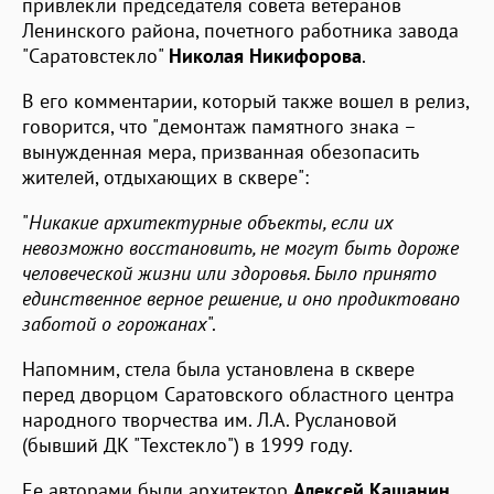
привлекли председателя совета ветеранов
Ленинского района, почетного работника завода
"Саратовстекло"
Николая Никифорова
.
В его комментарии, который также вошел в релиз,
говорится, что "демонтаж памятного знака –
вынужденная мера, призванная обезопасить
жителей, отдыхающих в сквере":
"
Никакие архитектурные объекты, если их
невозможно восстановить, не могут быть дороже
человеческой жизни или здоровья. Было принято
единственное верное решение, и оно продиктовано
заботой о горожанах
".
Напомним, стела была установлена в сквере
перед дворцом Саратовского областного центра
народного творчества им. Л.А. Руслановой
(бывший ДК "Техстекло") в 1999 году.
Ее авторами были архитектор
Алексей Кашанин
,