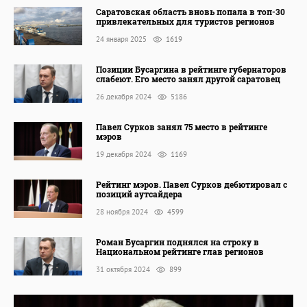
Саратовская область вновь попала в топ-30
привлекательных для туристов регионов
24 января 2025
1619
Позиции Бусаргина в рейтинге губернаторов
слабеют. Его место занял другой саратовец
26 декабря 2024
5186
Павел Сурков занял 75 место в рейтинге
мэров
19 декабря 2024
1169
Рейтинг мэров. Павел Сурков дебютировал с
позиций аутсайдера
28 ноября 2024
4599
Роман Бусаргин поднялся на строку в
Национальном рейтинге глав регионов
31 октября 2024
899