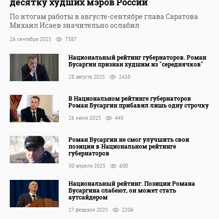
десятку худших мэров России
По итогам работы в августе-сентябре глава Саратова
Михаил Исаев значительно ослабил
26 сентября 2025
7587
Национальный рейтинг губернаторов. Роман
Бусаргин признан худшим из "середнячков"
28 августа 2025
2410
В Национальном рейтинге губернаторов
Роман Бусаргин прибавил лишь одну строчку
26 июня 2025
445
Роман Бусаргин не смог улучшить свои
позиции в Национальном рейтинге
губернаторов
30 апреля 2025
600
Национальный рейтинг. Позиции Романа
Бусаргина слабеют, он может стать
аутсайдером
27 февраля 2025
2206