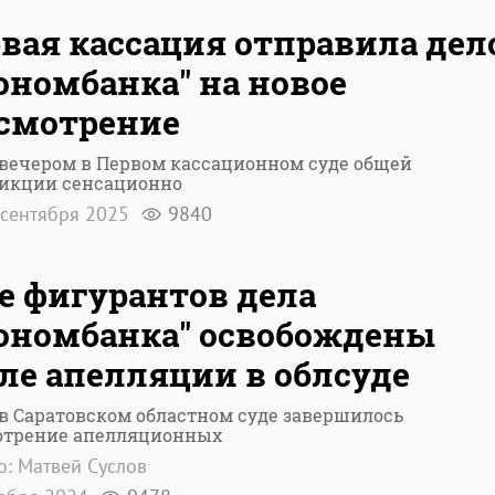
вая кассация отправила дел
ономбанка" на новое
смотрение
вечером в Первом кассационном суде общей
икции сенсационно
сентября 2025
9840
е фигурантов дела
ономбанка" освобождены
ле апелляции в облсуде
в Саратовском областном суде завершилось
отрение апелляционных
о: Матвей Суслов