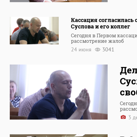
Кассация согласилась
Суслова и его коллег
Сегодня в Первом касса
рассмотрение жалоб
24 июня
3041
Дел
Сус
сво
Сегодн
рассм
3 д