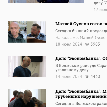
делу "
17 ию
Матвей Суслов готов 
Сегодня бывший председа
На коллаже: Матвей Сусло
18 июня 2024
5983
Дело "Экономбанка". О
В Волжском райсуде Сара
уголовному делу
14 июня 2024
4430
Дело "Экономбанка". М
грубейших нарушений
Сегодня в Волжском райо