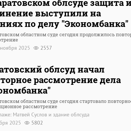
аратовском облсуде защита 
инение выступили на
ниях по делу "Экономбанка"
товском областном суде сегодня продолжилось повто
отрение
ноября 2025
2557
атовский облсуд начал
торное рассмотрение дела
ономбанка"
товском областном суде сегодня стартовало повторно
яционное рассмотрение
лаже: Матвей Суслов и здание облсуда
ября 2025
5802