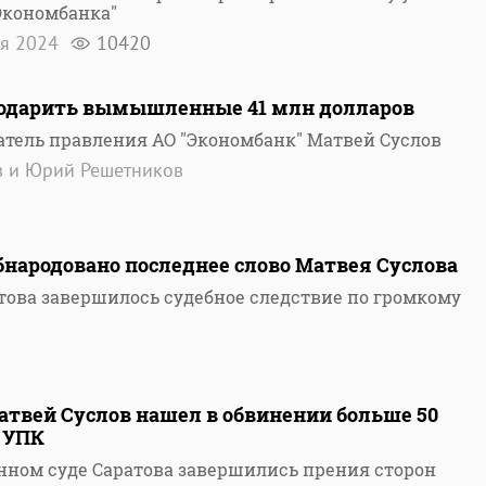
Экономбанка"
ля 2024
10420
подарить вымышленные 41 млн долларов
тель правления АО "Экономбанк" Матвей Суслов
в и Юрий Решетников
бнародовано последнее слово Матвея Суслова
това завершилось судебное следствие по громкому
атвей Суслов нашел в обвинении больше 50
 УПК
нном суде Саратова завершились прения сторон