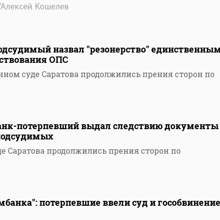
/Алексей Кошелев
Подсудимый назвал "резонерство" единственны
ствования ОПС
нном суде Саратова продолжились прения сторон по
Банк-потерпевший выдал следствию документы
подсудимых
е Саратова продолжились прения сторон по
мбанка": потерпевшие ввели суд и гособвинение