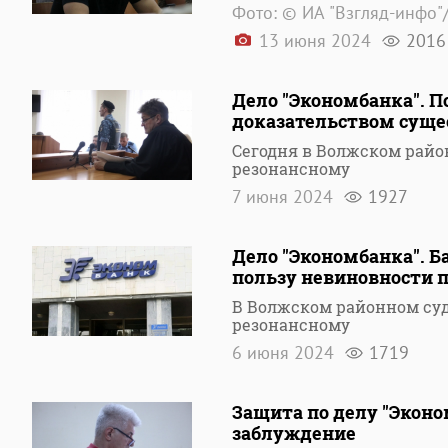
Фото: © ИА "Взгляд-инфо"
13 июня 2024
2016
Дело "Экономбанка". 
доказательством суще
Сегодня в Волжском райо
резонансному
7 июня 2024
1927
Дело "Экономбанка". 
пользу невиновности 
В Волжском районном суд
резонансному
6 июня 2024
1719
Защита по делу "Эконо
заблуждение