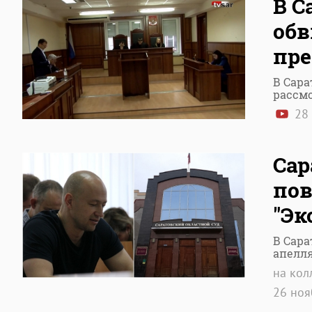
В С
обв
пре
В Сара
рассм
28 
Сар
пов
"Эк
В Сара
апелл
на кол
26 но