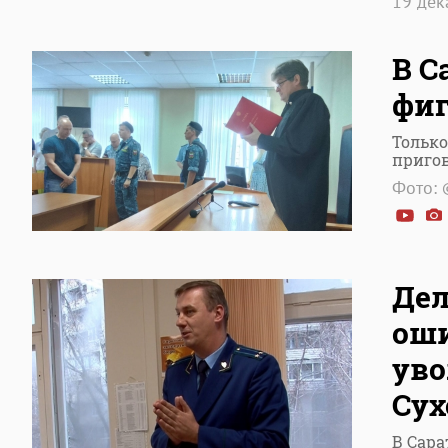
19 де
В С
фиг
Только
приго
Фото: 
Дел
оши
уво
Су
В Сара