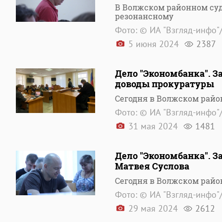
В Волжском районном суд
резонансному
Фото: © ИА "Взгляд-инфо"
5 июня 2024
2387
Дело "Экономбанка". 
доводы прокуратуры
Сегодня в Волжском райо
Фото: © ИА "Взгляд-инфо"
31 мая 2024
1481
Дело "Экономбанка". З
Матвея Суслова
Сегодня в Волжском райо
Фото: © ИА "Взгляд-инфо"
29 мая 2024
2612