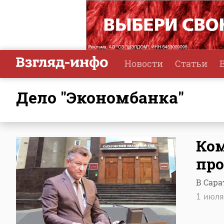
Новости
Статьи
дело "Экономбанка"
Ком
про
В Сара
1 июл