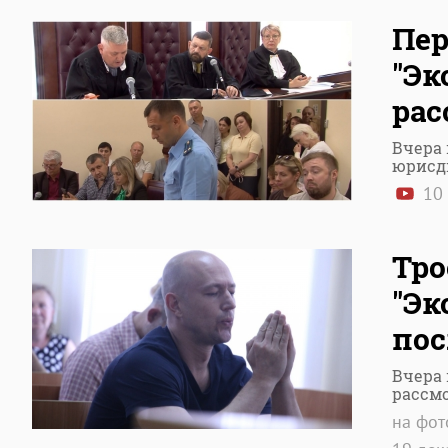
Пер
"Эк
рас
Вчера 
юрисд
10 
Тро
"Эк
пос
Вчера 
рассм
на фот