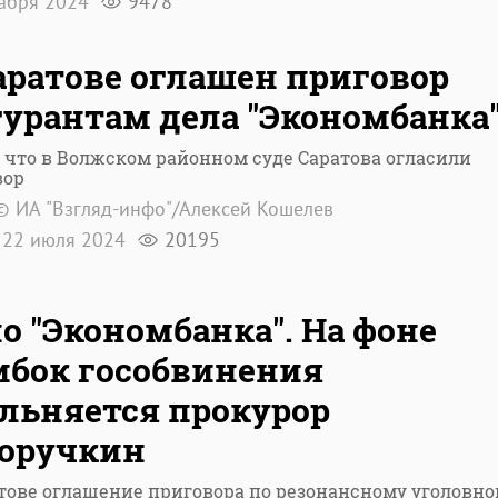
кабря 2024
9478
аратове оглашен приговор
урантам дела "Экономбанка
 что в Волжском районном суде Саратова огласили
вор
© ИА "Взгляд-инфо"/Алексей Кошелев
22 июля 2024
20195
о "Экономбанка". На фоне
бок гособвинения
льняется прокурор
хоручкин
тове оглашение приговора по резонансному уголовн