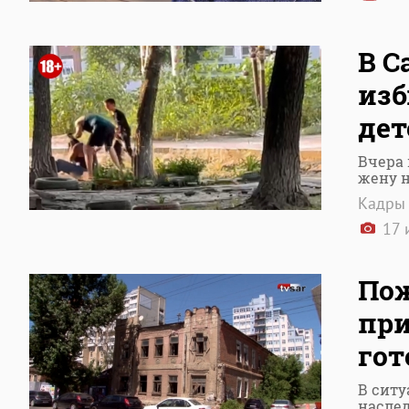
В С
изб
дет
Вчера 
жену н
Кадры 
17 
Пож
при
гот
В ситу
наслед