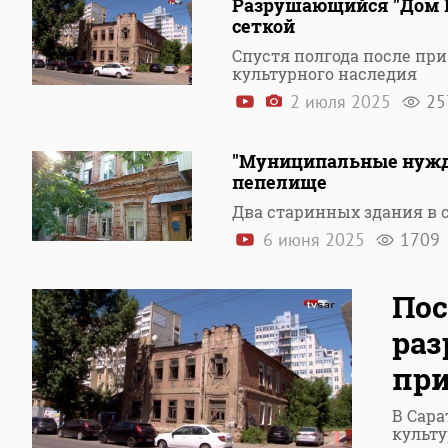
Разрушающийся "Дом И
сеткой
Спустя полгода после при
культурного наследия
2 июля 2025
25
"Муниципальные нужд
пепелище
Два старинных здания в с
6 июня 2025
1709
Пос
раз
пр
В Сара
культу