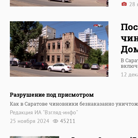
28 
Пос
чин
Дом
В Сара
включ
12 де
Разрушение под присмотром
Как в Саратове чиновники безнаказанно уничто
Редакция ИА "Взгляд-инфо"
25 ноября 2024
45211