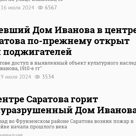
16 июля 2024
6567
евший Дом Иванова в центр
атова по-прежнему открыт
 поджигателей
тове доступ в выявленный объект культурного насле
ванова, 1910-е гг"
9 июля 2024
3534
ентре Саратова горит
луразрушенный Дом Иванов
зад во Фрунзенском районе Саратова возник пожар в
йке начала прошлого века
очевидцев