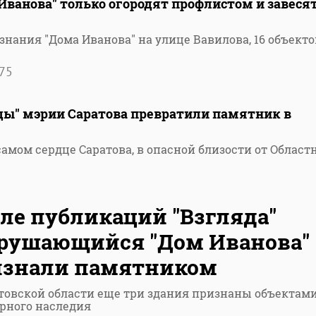
ванова" только огородят профлистом и завеся
знания "Дома Иванова" на улице Вавилова, 16 объект
75
ы" мэрии Саратова превратили памятник в
амом сердце Саратова, в опасной близости от Област
ле публикаций "Взгляда"
рушающийся "Дом Иванова"
изнали памятником
товской области еще три здания признаны объектам
рного наследия