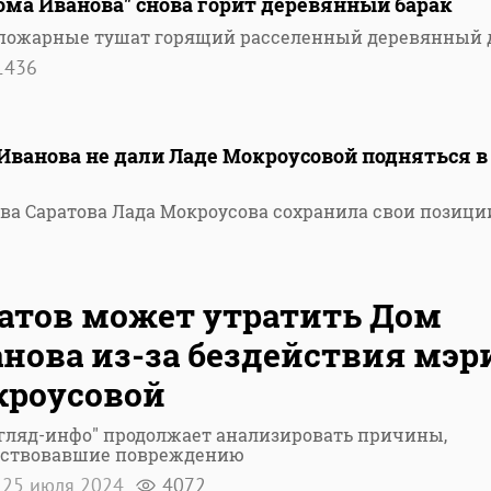
Дома Иванова" снова горит деревянный барак
е пожарные тушат горящий расселенный деревянный 
1436
Иванова не дали Ладе Мокроусовой подняться в
ва Саратова Лада Мокроусова сохранила свои позици
атов может утратить Дом
нова из-за бездействия мэр
кроусовой
гляд-инфо" продолжает анализировать причины,
бствовавшие повреждению
25 июля 2024
4072