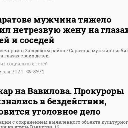
аратове мужчина тяжело
ил нетрезвую жену на глаза
ей и соседей
вечером в Заводском районе Саратова мужчина изби
а глазах своих детей
из социальных сетей
июля 2024
8971
ар на Вавилова. Прокуроры
знались в бездействии,
овится уголовное дело
ации с сохранением выявленного объекта культурног
ия на улице Вавилова, 16