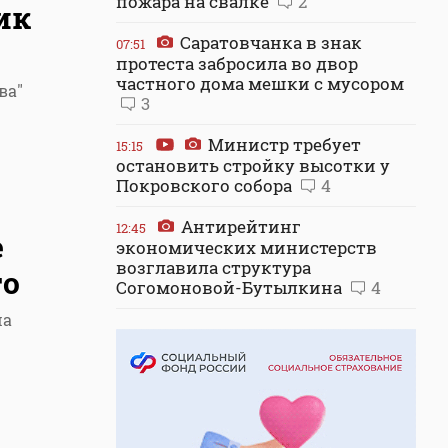
пожара на свалке
2
ик
Саратовчанка в знак
07:51
протеста забросила во двор
частного дома мешки с мусором
ва"
3
Министр требует
15:15
остановить стройку высотки у
Покровского собора
4
Антирейтинг
12:45
е
экономических министерств
возглавила структура
го
Согомоновой-Бутылкина
4
ша