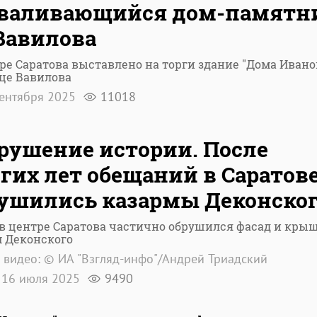
зваливающийся дом-памятн
Вавилова
ре Саратова выставлено на торги здание "Дома Ивано
це Вавилова
ентября 2025
11018
рушение истории. После
гих лет обещаний в Саратов
ушились казармы Деконско
в центре Саратова частично обрушился фасад и кры
м Деконского
 видео: © ИА "Взгляд-инфо"/Андрей Триадский
16 июля 2025
9490