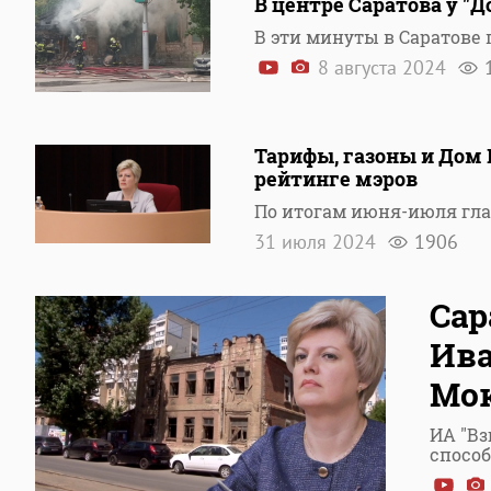
В центре Саратова у "
В эти минуты в Саратов
8 августа 2024
Тарифы, газоны и Дом 
рейтинге мэров
По итогам июня-июля гла
31 июля 2024
1906
Сар
Ива
Мо
ИА "Вз
спосо