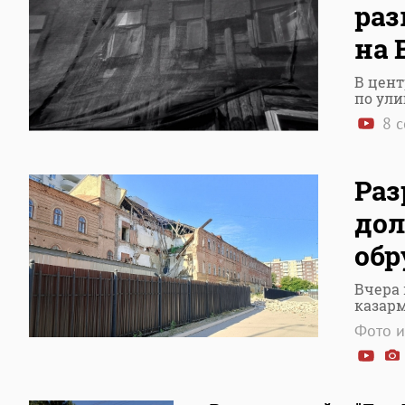
ра
на 
В цент
по ули
8 с
Раз
дол
обр
Вчера 
казар
Фото и