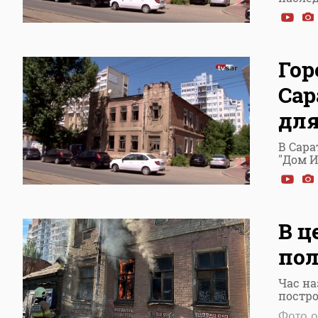
Гор
Сар
для
В Сара
"Дом И
В ц
по
Час на
постро
Фото 