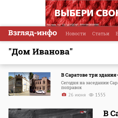
Новости
Статьи
"Дом Иванова"
В Саратове три здания
Сегодня на заседании Сар
поправок
26 июня
1555
В С