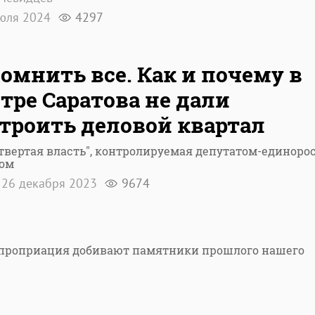
юля 2024
4297
омнить все. Как и почему в
тре Саратова не дали
троить деловой квартал
твертая власть", контролируемая депутатом-единоро
ом
26 декабря 2023
9674
спроприация добивают памятники прошлого нашего