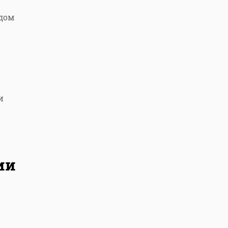
дом
и
ии