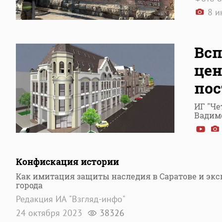
8 и
Всп
цен
пос
ИГ "Че
Вадим
Конфискация истории
Как имитация защиты наследия в Саратове и эк
города
Редакция ИА "Взгляд-инфо"
24 октября 2023
38326