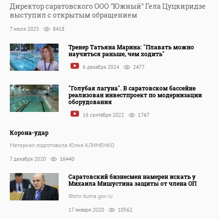
Директор саратовского ООО "Южный" Гела Цуцкиридзе
выступил с открытым обращением
7 июля 2025
8418
Тренер Татьяна Марина: "Плавать можно
научиться раньше, чем ходить"
6 декабря 2024
2477
"Голубая лагуна". В саратовском бассейне
реализован инвестпроект по модернизации
оборудования
16 сентября 2022
1767
Корона-удар
Материал подготовила Юлия КЛИМЕНКО
7 декабря 2020
16440
Саратовский бизнесмен намерен искать у
Михаила Мишустина защиты от члена ОП
Фото duma.gov.ru
17 января 2020
10562