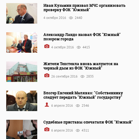
Иван Кузьмин призвал МЧС организовать
проверку ФОК "Южный"
4 октября 2016
2440
Александр Ландо назвал ФОК "Южный"
позором города
4 октября 2016
4415
Жители Техстекла вновь жалуются на
черный дым из ФОК "Южный"
26 сентября 2016
2835
Блогер Евгений Малявко: "Собственнику
следует передать "Южный" государству"
6 апреля 2016
2546
Судебные приставы опечатали ФОК "Южный"
6 апреля 2016
4311