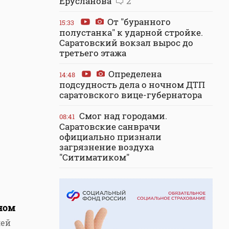
Ерусланова
2
От "буранного
15:33
полустанка" к ударной стройке.
Саратовский вокзал вырос до
третьего этажа
Определена
14:48
подсудность дела о ночном ДТП
саратовского вице-губернатора
Смог над городами.
08:41
Саратовские санврачи
официально признали
загрязнение воздуха
"Ситиматиком"
ном
лей