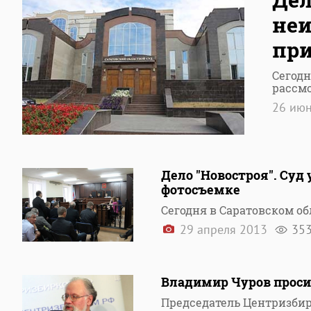
неи
пр
Сегодн
рассм
26 ию
Дело "Новостроя". Суд
фотосъемке
Сегодня в Саратовском о
29 апреля 2013
35
Владимир Чуров проси
Председатель Центризбир