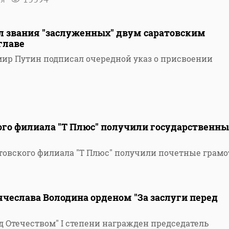
л звания "заслуженных" двум саратовским
главе
ир Путин подписал очередной указ о присвоении
ого филиала "Т Плюс" получили государственны
товского филиала "Т Плюс" получили почетные грам
чеслава Володина орденом "За заслуги перед
д Отечеством" I степени награжден председатель