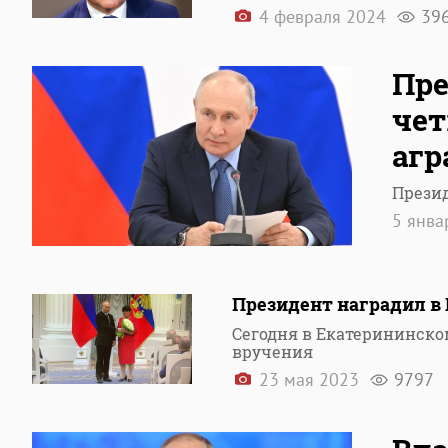
4 февраля 2024
39
Пре
чет
агр
Прези
5 янва
Президент наградил в 
Сегодня в Екатерининск
вручения
23 мая 2023
9797