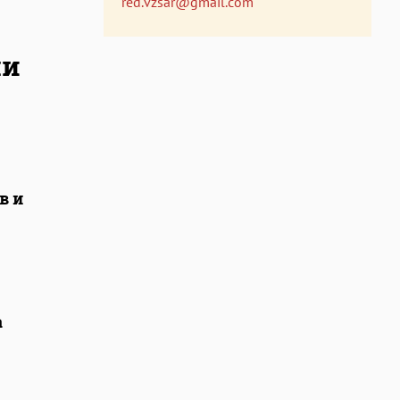
red.vzsar@gmail.com
ми
в и
а