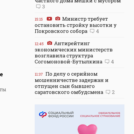
частного дома мешки с мусором
3
Министр требует
15:15
остановить стройку высотки у
Покровского собора
4
Антирейтинг
12:45
экономических министерств
возглавила структура
Согомоновой-Бутылкина
4
По делу о серийном
е
11:37
мошенничестве задержан и
отпущен сын бывшего
оты
саратовского омбудсмена
2