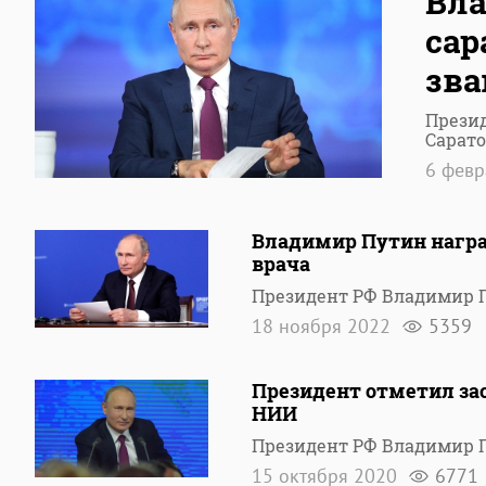
Вла
сар
зва
Презид
Сарато
6 фев
Владимир Путин награ
врача
Президент РФ Владимир П
18 ноября 2022
5359
Президент отметил зас
НИИ
Президент РФ Владимир 
15 октября 2020
6771