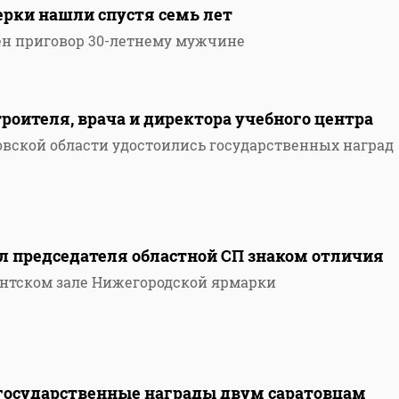
ерки нашли спустя семь лет
ен приговор 30-летнему мужчине
роителя, врача и директора учебного центра
овской области удостоились государственных наград
л председателя областной СП знаком отличия
дентском зале Нижегородской ярмарки
государственные награды двум саратовцам