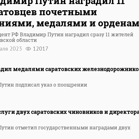
димир Путин наградил 11
атовцев почетными
ниями, медалями и ордена
ент РФ Владимир Путин наградил сразу 11 жителей
вской области
раля 2023
12017
дил медалями саратовских железнодорожнико
утин подписал указ о поощрении
луги двух саратовских чиновников и директор
Путин отметил государственными наградами двух