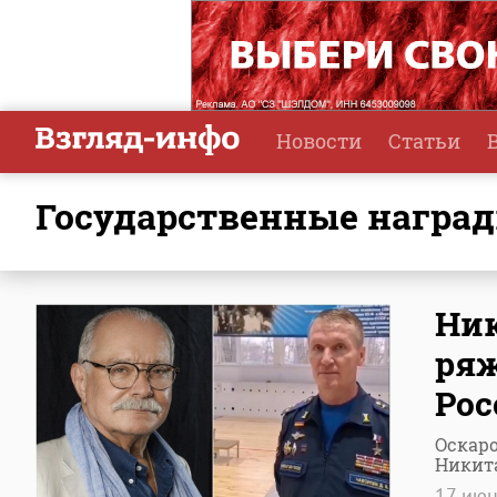
Новости
Статьи
государственные награ
Ник
ряж
Рос
Оскаро
Никит
17 ию