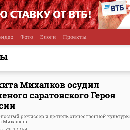
Видео
Фото
Блоги
Проекты
ды
ита Михалков осудил
еного саратовского Героя
сии
носный режиссер и деятель отечественной культуры
а Михалков
ня
13394