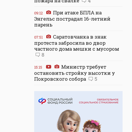
пожара на свалке
4
При атаке БПЛА на
09:12
Энгельс пострадал 16-летний
парень
Саратовчанка в знак
07:51
протеста забросила во двор
частного дома мешки с мусором
8
Министр требует
15:15
остановить стройку высотки у
Покровского собора
5