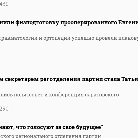
436
енили физподготовку прооперированного Евген
травматологии и ортопедии успешно провели плано
м секретарем реготделения партии стала Тать
ялись политсовет и конференция саратовского
290
нают, что голосуют за свое будущее"
ского регионального отделения партии