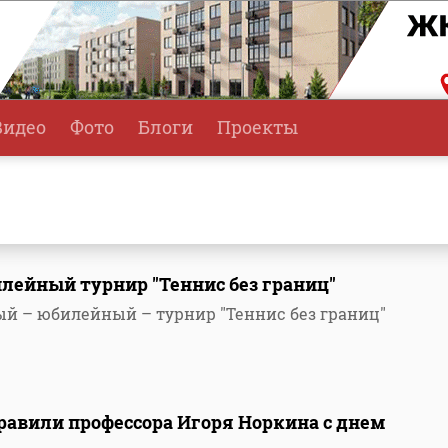
Видео
Фото
Блоги
Проекты
лейный турнир "Теннис без границ"
ый – юбилейный – турнир "Теннис без границ"
равили профессора Игоря Норкина с днем