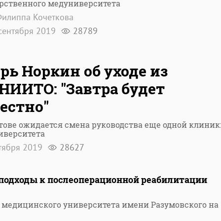
арственного медуниверситета
илиппа Кочеткова
сентября 2019
28789
рь Норкин об уходе из
НИИТО: "Завтра будет
естно"
тове ожидается смена руководства еще одной клиник
иверситета
тября 2019
28627
подходы к послеоперационной реабилитации
 медицинского университета имени Разумовского на