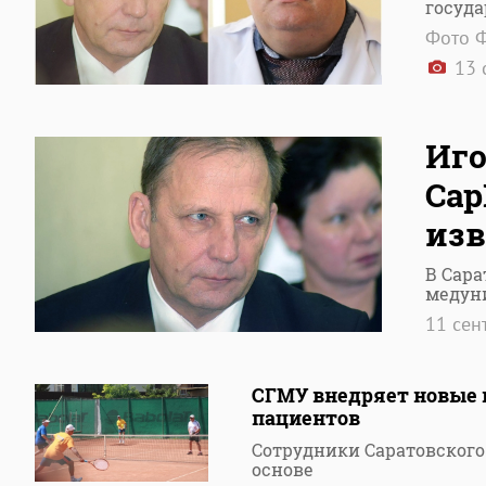
госуд
Фото Ф
13 
Иго
Сар
изв
В Сара
медун
11 сен
СГМУ внедряет новые 
пациентов
Сотрудники Саратовского
основе