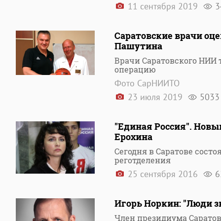
11 сентября 2019
3
Саратовские врачи оц
Пашутина
Врачи Саратовского НИИ 
операцию
Фото СарНИИТО
23 июля 2019
5033
"Единая Россия". Новы
Ерохина
Сегодня в Саратове состо
реготделения
25 сентября 2016
6
Игорь Норкин: "Люди з
Член президиума Саратов