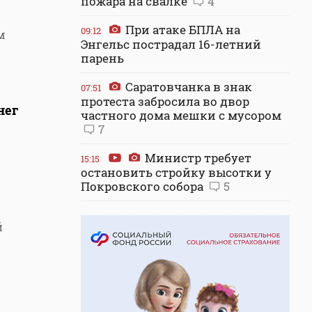
пожара на свалке
4
При атаке БПЛА на
09:12
м
Энгельс пострадал 16-летний
парень
Саратовчанка в знак
07:51
протеста забросила во двор
нег
частного дома мешки с мусором
7
Министр требует
15:15
остановить стройку высотки у
Покровского собора
5
й