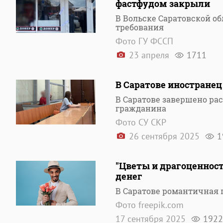
фастфудом закрыли
В Вольске Саратовской 
требования
Фото ГУ ФССП
23 апреля
1711
В Саратове иностранец
В Саратове завершено ра
гражданина
Фото СУ СКР
26 сентября 2025
1
"Цветы и драгоценност
денег
В Саратове романтичная
Фото freepik.com
17 сентября 2025
1922