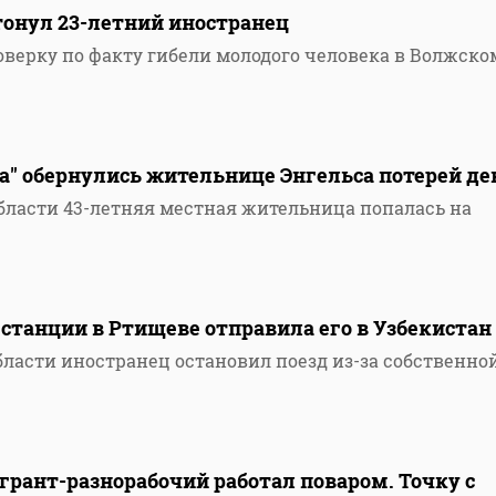
тонул 23-летний иностранец
оверку по факту гибели молодого человека в Волжско
а" обернулись жительнице Энгельса потерей де
области 43-летняя местная жительница попалась на
станции в Ртищеве отправила его в Узбекистан
бласти иностранец остановил поезд из-за собственно
грант-разнорабочий работал поваром. Точку с