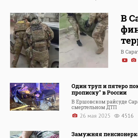
В С
фин
тер
В Сара
Один труп и пятеро п
прописку" в России
В Ершовском райсуде Сар
смертельном ДТП
26 мая 2025
4516
Замужняя пенсионерка