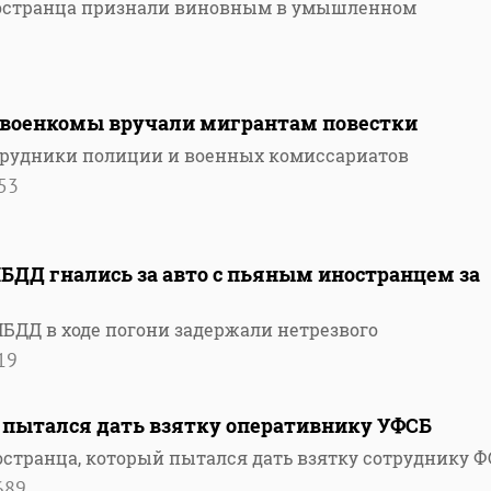
иностранца признали виновным в умышленном
 военкомы вручали мигрантам повестки
отрудники полиции и военных комиссариатов
53
БДД гнались за авто с пьяным иностранцем за
ИБДД в ходе погони задержали нетрезвого
19
ц пытался дать взятку оперативнику УФСБ
остранца, который пытался дать взятку сотруднику Ф
689