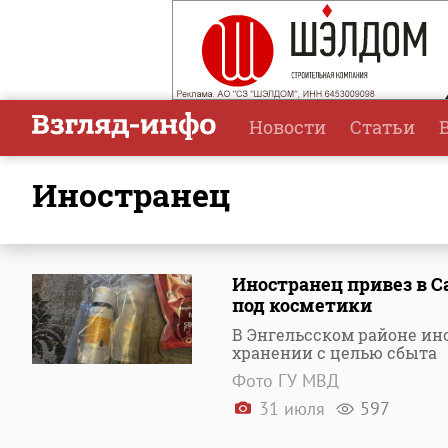
Новости
Статьи
иностранец
Иностранец привез в Са
под косметики
В Энгельсском районе ин
хранении с целью сбыта
Фото ГУ МВД
31 июля
597