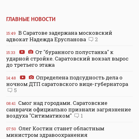
ГЛАВНЫЕ НОВОСТИ
В Саратове задержана московский
15:49
адвокат Надежда Ерусланова
2
От "буранного полустанка" к
15:33
ударной стройке. Саратовский вокзал вырос
до третьего этажа
Определена подсудность дела о
14:48
ночном ДТП саратовского вице-губернатора
5
Смог над городами. Саратовские
08:41
санврачи официально признали загрязнение
воздуха "Ситиматиком"
1
Олег Костин станет областным
07:50
министром здравоохранения