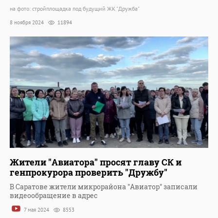
на фото: стройплощадка под будущий ЖК "Дружба"
8 ноября 2024
11894
Жители "Авиатора" просят главу СК и
генпрокурора проверить "Дружбу"
В Саратове жители микрорайона "Авиатор" записали
видеообращение в адрес
7 мая 2024
8553