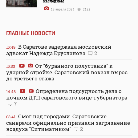
наследием
18 апреля 2023
2122
ГЛАВНЫЕ НОВОСТИ
В Саратове задержана московский
15:49
адвокат Надежда Ерусланова
2
От "буранного полустанка" к
15:33
ударной стройке. Саратовский вокзал вырос
до третьего этажа
Определена подсудность дела о
14:48
ночном ДТП саратовского вице-губернатора
7
Смог над городами. Саратовские
08:41
санврачи официально признали загрязнение
воздуха "Ситиматиком"
2