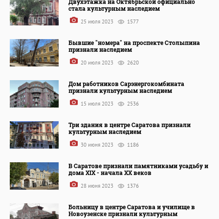
Двухэтажка на Октябрьской официально
стала культурным наследием
25 июля 2023
1577
Бывшие "номера" на проспекте Столыпина
признали наследием
20 июля 2023
2620
Дом работников Сарэнергокомбината
признали культурным наследием
15 июля 2023
2536
Три здания в центре Саратова признали
культурным наследием
30 июня 2023
1186
В Саратове признали памятниками усадьбу и
дома XIX - начала ХХ веков
28 июня 2023
1376
Больницу в центре Саратова и училище в
Новоузенске признали культурным