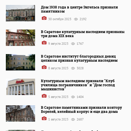
Дом 1938 года в центре Энгельса признали
памятником
30 октября 2023
2192
В Саратове культурным наследием признаны
три дома XIX века
9 августа 2023
1767
В Саратове институт благородных девиц
целиком признан культурным наследием
8 августа 2023
3028
Культурным наследием признали "Клуб
училища пограничников" и "Дом господ
машинистов"
5 августа 2023
1404
В Саратове памятниками признали контору
Борелей, келейный корпус и еще два дома
1 августа 2023
2687