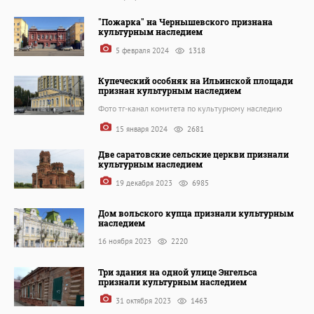
"Пожарка" на Чернышевского признана
культурным наследием
5 февраля 2024
1318
Купеческий особняк на Ильинской площади
признан культурным наследием
Фото тг-канал комитета по культурному наследию
15 января 2024
2681
Две саратовские сельские церкви признали
культурным наследием
19 декабря 2023
6985
Дом вольского купца признали культурным
наследием
16 ноября 2023
2220
Три здания на одной улице Энгельса
признали культурным наследием
31 октября 2023
1463