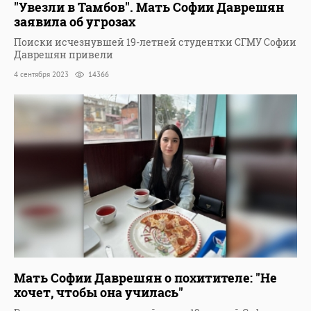
"Увезли в Тамбов". Мать Софии Даврешян
заявила об угрозах
Поиски исчезнувшей 19-летней студентки СГМУ Софии
Даврешян привели
4 сентября 2023
14366
Мать Софии Даврешян о похитителе: "Не
хочет, чтобы она училась"